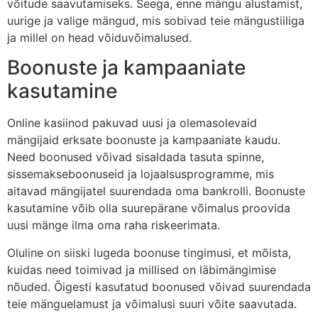
võitude saavutamiseks. Seega, enne mängu alustamist,
uurige ja valige mängud, mis sobivad teie mängustiiliga
ja millel on head võiduvõimalused.
Boonuste ja kampaaniate
kasutamine
Online kasiinod pakuvad uusi ja olemasolevaid
mängijaid erksate boonuste ja kampaaniate kaudu.
Need boonused võivad sisaldada tasuta spinne,
sissemakseboonuseid ja lojaalsusprogramme, mis
aitavad mängijatel suurendada oma bankrolli. Boonuste
kasutamine võib olla suurepärane võimalus proovida
uusi mänge ilma oma raha riskeerimata.
Oluline on siiski lugeda boonuse tingimusi, et mõista,
kuidas need toimivad ja millised on läbimängimise
nõuded. Õigesti kasutatud boonused võivad suurendada
teie mänguelamust ja võimalusi suuri võite saavutada.