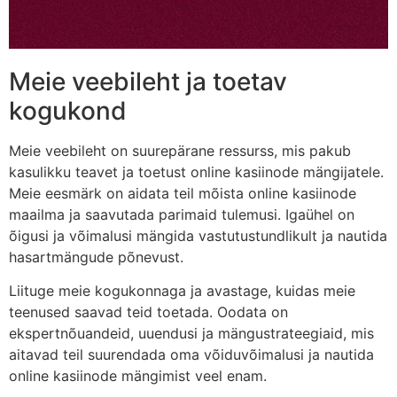
Meie veebileht ja toetav
kogukond
Meie veebileht on suurepärane ressurss, mis pakub
kasulikku teavet ja toetust online kasiinode mängijatele.
Meie eesmärk on aidata teil mõista online kasiinode
maailma ja saavutada parimaid tulemusi. Igaühel on
õigusi ja võimalusi mängida vastutustundlikult ja nautida
hasartmängude põnevust.
Liituge meie kogukonnaga ja avastage, kuidas meie
teenused saavad teid toetada. Oodata on
ekspertnõuandeid, uuendusi ja mängustrateegiaid, mis
aitavad teil suurendada oma võiduvõimalusi ja nautida
online kasiinode mängimist veel enam.