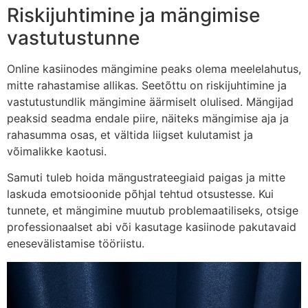
Riskijuhtimine ja mängimise
vastutustunne
Online kasiinodes mängimine peaks olema meelelahutus,
mitte rahastamise allikas. Seetõttu on riskijuhtimine ja
vastutustundlik mängimine äärmiselt olulised. Mängijad
peaksid seadma endale piire, näiteks mängimise aja ja
rahasumma osas, et vältida liigset kulutamist ja
võimalikke kaotusi.
Samuti tuleb hoida mängustrateegiaid paigas ja mitte
laskuda emotsioonide põhjal tehtud otsustesse. Kui
tunnete, et mängimine muutub problemaatiliseks, otsige
professionaalset abi või kasutage kasiinode pakutavaid
enesevälistamise tööriistu.