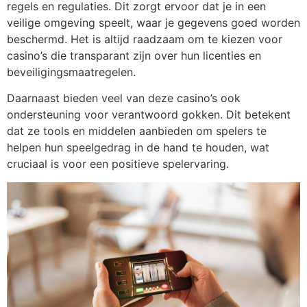
regels en regulaties. Dit zorgt ervoor dat je in een
veilige omgeving speelt, waar je gegevens goed worden
beschermd. Het is altijd raadzaam om te kiezen voor
casino’s die transparant zijn over hun licenties en
beveiligingsmaatregelen.
Daarnaast bieden veel van deze casino’s ook
ondersteuning voor verantwoord gokken. Dit betekent
dat ze tools en middelen aanbieden om spelers te
helpen hun speelgedrag in de hand te houden, wat
cruciaal is voor een positieve spelervaring.