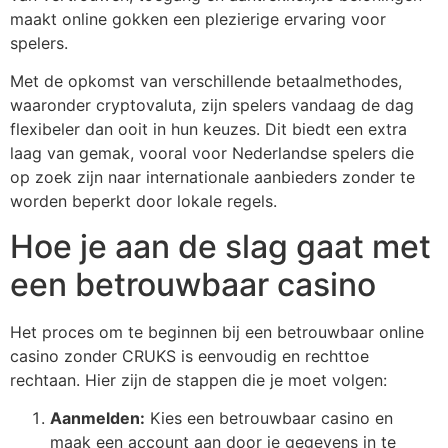
maakt online gokken een plezierige ervaring voor
spelers.
Met de opkomst van verschillende betaalmethodes,
waaronder cryptovaluta, zijn spelers vandaag de dag
flexibeler dan ooit in hun keuzes. Dit biedt een extra
laag van gemak, vooral voor Nederlandse spelers die
op zoek zijn naar internationale aanbieders zonder te
worden beperkt door lokale regels.
Hoe je aan de slag gaat met
een betrouwbaar casino
Het proces om te beginnen bij een betrouwbaar online
casino zonder CRUKS is eenvoudig en rechttoe
rechtaan. Hier zijn de stappen die je moet volgen:
Aanmelden:
Kies een betrouwbaar casino en
maak een account aan door je gegevens in te