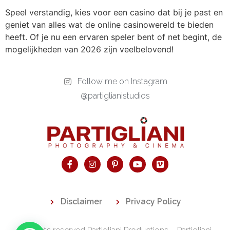
Speel verstandig, kies voor een casino dat bij je past en
geniet van alles wat de online casinowereld te bieden
heeft. Of je nu een ervaren speler bent of net begint, de
mogelijkheden van 2026 zijn veelbelovend!
Follow me on Instagram
@partiglianistudios
Disclaimer
Privacy Policy