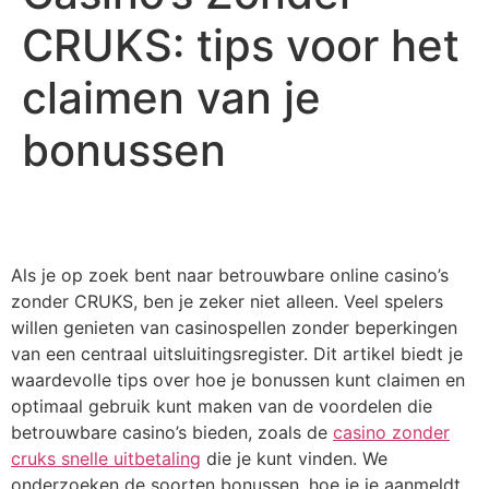
CRUKS: tips voor het
claimen van je
bonussen
Als je op zoek bent naar betrouwbare online casino’s
zonder CRUKS, ben je zeker niet alleen. Veel spelers
willen genieten van casinospellen zonder beperkingen
van een centraal uitsluitingsregister. Dit artikel biedt je
waardevolle tips over hoe je bonussen kunt claimen en
optimaal gebruik kunt maken van de voordelen die
betrouwbare casino’s bieden, zoals de
casino zonder
cruks snelle uitbetaling
die je kunt vinden. We
onderzoeken de soorten bonussen, hoe je je aanmeldt,