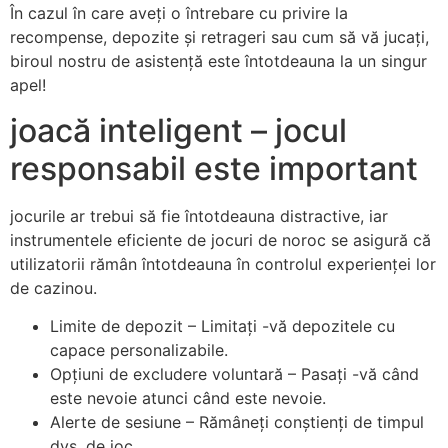
În cazul în care aveți o întrebare cu privire la
recompense, depozite și retrageri sau cum să vă jucați,
biroul nostru de asistență este întotdeauna la un singur
apel!
joacă inteligent – jocul
responsabil este important
jocurile ar trebui să fie întotdeauna distractive, iar
instrumentele eficiente de jocuri de noroc se asigură că
utilizatorii rămân întotdeauna în controlul experienței lor
de cazinou.
Limite de depozit – Limitați -vă depozitele cu
capace personalizabile.
Opțiuni de excludere voluntară – Pasați -vă când
este nevoie atunci când este nevoie.
Alerte de sesiune – Rămâneți conștienți de timpul
dvs. de joc.