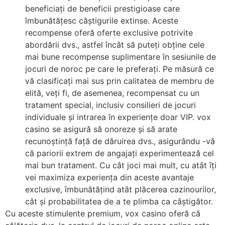
beneficiați de beneficii prestigioase care
îmbunătățesc câștigurile extinse. Aceste
recompense oferă oferte exclusive potrivite
abordării dvs., astfel încât să puteți obține cele
mai bune recompense suplimentare în sesiunile de
jocuri de noroc pe care le preferați. Pe măsură ce
vă clasificați mai sus prin calitatea de membru de
elită, veți fi, de asemenea, recompensat cu un
tratament special, inclusiv consilieri de jocuri
individuale și intrarea în experiențe doar VIP. vox
casino se asigură să onoreze și să arate
recunoștință față de dăruirea dvs., asigurându -vă
că pariorii extrem de angajați experimentează cel
mai bun tratament. Cu cât joci mai mult, cu atât îți
vei maximiza experiența din aceste avantaje
exclusive, îmbunătățind atât plăcerea cazinourilor,
cât și probabilitatea de a te plimba ca câștigător.
Cu aceste stimulente premium, vox casino oferă că