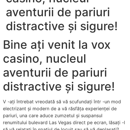
aventurii de pariuri
distractive și sigure!
Bine ați venit la vox
casino, nucleul
aventurii de pariuri
distractive și sigure!
V -ați întrebat vreodată să vă scufundați într -un mod
electrizant și modern de a vă răsfăța experienței de
pariuri, una care aduce zumzetul și suspansul
renumitului bulevard Las Vegas direct pe ecran, lăsați -l
să vă relatați în spațiul de locuit sau să vă deplasați?