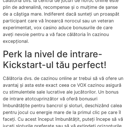
călătoria dvs. la centrul de jocuri de noroc online este
plin de adrenalină, recompense și o mulțime de șanse
de a câștiga mare. Indiferent dacă sunteți un proaspăt
participant care vă încearcă norocul sau un veteran
experimentat, vox casino aduce bonusurile de care
aveți nevoie pentru a vă face călătoria în cazinou
excepțional.
Perk la nivel de intrare-
Kickstart-ul tău perfect!
Călătoria dvs. de cazinou online ar trebui să vă ofere un
avantaj și asta este exact ceea ce VOX cazinou asigură
cu stimulentele sale lucrative ale jucătorilor. Un bonus
de intrare atotcuprinzător vă oferă bonusuri
îmbunătățite pentru bancrol și sloturi, deschizând calea
pentru jocul cu energie mare de la primul clic pe care îl
faceți. Cu acest început îmbunătățit, puteți începe să vă
jucați sloturile preferate sau să vă extindeți orizonturile