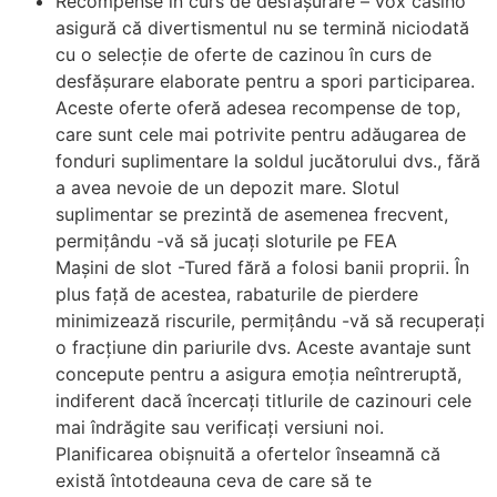
Recompense în curs de desfășurare – vox casino
asigură că divertismentul nu se termină niciodată
cu o selecție de oferte de cazinou în curs de
desfășurare elaborate pentru a spori participarea.
Aceste oferte oferă adesea recompense de top,
care sunt cele mai potrivite pentru adăugarea de
fonduri suplimentare la soldul jucătorului dvs., fără
a avea nevoie de un depozit mare. Slotul
suplimentar se prezintă de asemenea frecvent,
permițându -vă să jucați sloturile pe FEA
Mașini de slot -Tured fără a folosi banii proprii. În
plus față de acestea, rabaturile de pierdere
minimizează riscurile, permițându -vă să recuperați
o fracțiune din pariurile dvs. Aceste avantaje sunt
concepute pentru a asigura emoția neîntreruptă,
indiferent dacă încercați titlurile de cazinouri cele
mai îndrăgite sau verificați versiuni noi.
Planificarea obișnuită a ofertelor înseamnă că
există întotdeauna ceva de care să te