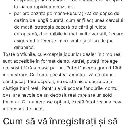
la luarea rapidă a deciziilor.
pariere bazată pe masă-Bucurați-vă de capse de
cazino de lungă durată, cum ar fi acțiunea cardului
de masă, strategia bazată pe cărți și ruleta
europeană, disponibile în mai multe variații, fiecare
asigurând diferențe interesante și stiluri de joc
dinamice.
Toate opțiunile, cu excepția jocurilor dealer în timp real,
sunt accesibile în format demo. Astfel, puteți înțelege
noi sosiri fără a plasa pariuri. Puteți încerca gratuit fără
înregistrare. Cu toate acestea, amintiți -vă că atunci
când jucați fără depozit, nu există nicio șansă de a
câștiga bani reali. Pentru a vă scoate fondurile, contul
dvs. are nevoie de un depozit real care are un sold
finanțat. Cu numeroase opțiuni, există întotdeauna ceva
interesant de jucat.
Cum să vă înregistrați și să