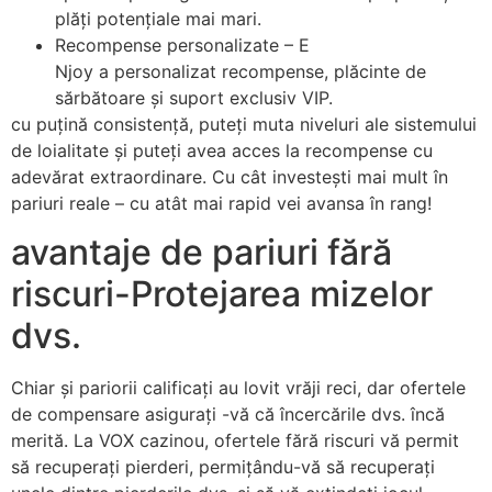
plăți potențiale mai mari.
Recompense personalizate – E
Njoy a personalizat recompense, plăcinte de
sărbătoare și suport exclusiv VIP.
cu puțină consistență, puteți muta niveluri ale sistemului
de loialitate și puteți avea acces la recompense cu
adevărat extraordinare. Cu cât investești mai mult în
pariuri reale – cu atât mai rapid vei avansa în rang!
avantaje de pariuri fără
riscuri-Protejarea mizelor
dvs.
Chiar și pariorii calificați au lovit vrăji reci, dar ofertele
de compensare asigurați -vă că încercările dvs. încă
merită. La VOX cazinou, ofertele fără riscuri vă permit
să recuperați pierderi, permițându-vă să recuperați