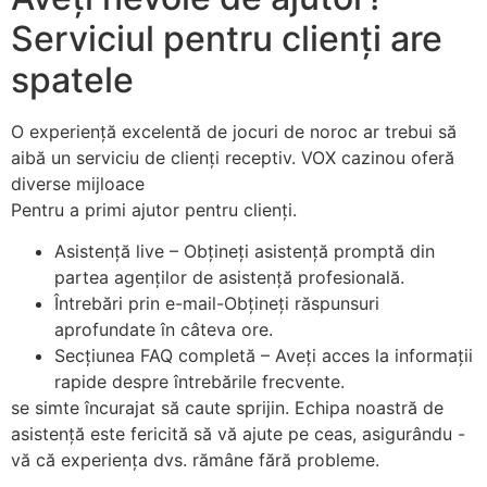
Serviciul pentru clienți are
spatele
O experiență excelentă de jocuri de noroc ar trebui să
aibă un serviciu de clienți receptiv. VOX cazinou oferă
diverse mijloace
Pentru a primi ajutor pentru clienți.
Asistență live – Obțineți asistență promptă din
partea agenților de asistență profesională.
Întrebări prin e-mail-Obțineți răspunsuri
aprofundate în câteva ore.
Secțiunea FAQ completă – Aveți acces la informații
rapide despre întrebările frecvente.
se simte încurajat să caute sprijin. Echipa noastră de
asistență este fericită să vă ajute pe ceas, asigurându -
vă că experiența dvs. rămâne fără probleme.