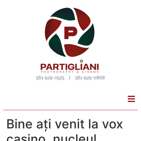
561-929-0525 | 561-929-0868
Bine ați venit la vox
casino, nucleul