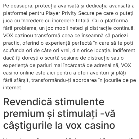
Pe deasupra, protecția avansată și dedicația avansată a
platformei pentru Player Privity Secure pe care o puteți
juca cu încredere cu încredere totală. Cu o platformă
fără probleme, un joc mobil neted și distracție continuă,
VOX cazinou transformă ceea ce înseamnă să pariezi
practic, oferind o experiență perfectă în care să te poți
scufunda ori de câte ori vrei, din orice locație. Indiferent
dacă îți dorești o scurtă sesiune de distracție sau o
experiență de pariuri mai încărcată de adrenalină, VOX
casino online este aici pentru a oferi aventuri și plăți
fără sfârșit, transformându-ți abordarea în jocurile de pe
internet.
Revendică stimulente
premium și stimulați -vă
câștigurile la vox casino