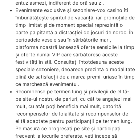
entuziasmezi, indiferent de oră sau zi.
Evenimente exclusive și sezoniere-vox casino îți
îmbunătățește spiritul de vacanță, iar promoțiile de
timp limitat și de moment special reprezintă o
parte palpitantă a distracției de jocuri de noroc. În
perioadele vesele sau în sărbătorile mari,
platforma noastră lansează oferte sensibile la timp
și oferte numai VIP care sărbătoresc aceste
festivități în stil. Consultați întotdeauna aceste
speciale sezoniere, deoarece prezintă o modalitate
plină de satisfacții de a marca premii uriașe în timp
ce marchează evenimentul.
Recompense pe termen lung și privilegii de elită-
pe site-ul nostru de pariuri, cu cât te angajezi mai
mult, cu atât poți beneficia mai mult, datorită
recompenselor de loialitate și recompenselor de
elită adaptate pentru participanții pe termen lung.
Pe măsură ce progresați pe site și participați
frecvent la jocurile preferate, veți începe să