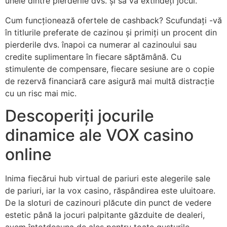
unele dintre pierderile dvs. și să vă extindeți jocul.
Cum funcționează ofertele de cashback? Scufundați -vă
în titlurile preferate de cazinou și primiți un procent din
pierderile dvs. înapoi ca numerar al cazinoului sau
credite suplimentare în fiecare săptămână. Cu
stimulente de compensare, fiecare sesiune are o copie
de rezervă financiară care asigură mai multă distracție
cu un risc mai mic.
Descoperiți jocurile
dinamice ale VOX casino
online
Inima fiecărui hub virtual de pariuri este alegerile sale
de pariuri, iar la vox casino, răspândirea este uluitoare.
De la sloturi de cazinouri plăcute din punct de vedere
estetic până la jocuri palpitante găzduite de dealeri,