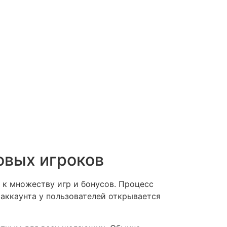
овых игроков
 к множеству игр и бонусов. Процесс
 аккаунта у пользователей открывается