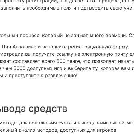
и простоту регистрации, что делает этот процесс дос
 заполнить необходимые поля и подтвердить свою учет
тельный процесс, который не займет много времени. Сл
 Пин Ап казино и заполните регистрационную форму.
истрации вы получите ссылку на электронную почту д
зит составляет всего 500 тенге, что позволяет начат
 чем 5000 доступных игр и выберите ту, которая вам и
 и приступайте к развлечению!
ывода средств
методы для пополнения счета и вывода выигрышей, чт
ельный анализ методов, доступных для игроков.