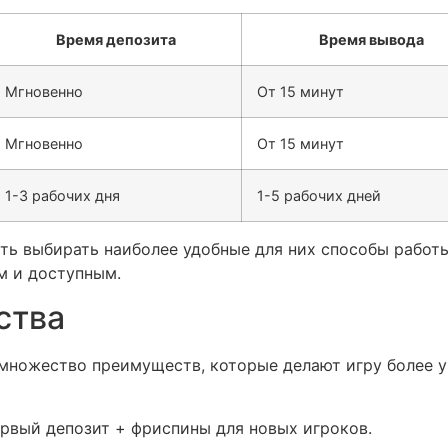
Время депозита
Время вывода
Мгновенно
От 15 минут
Мгновенно
От 15 минут
1-3 рабочих дня
1-5 рабочих дней
ть выбирать наиболее удобные для них способы работы
м и доступным.
ства
 множество преимуществ, которые делают игру более 
ервый депозит + фриспины для новых игроков.