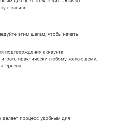
тупным для всех желающих. Обычно
ную запись.
едуйте этим шагам, чтобы начать:
ля подтверждения аккаунта.
ь играть практически любому желающему.
нтересна.
о делает процесс удобным для