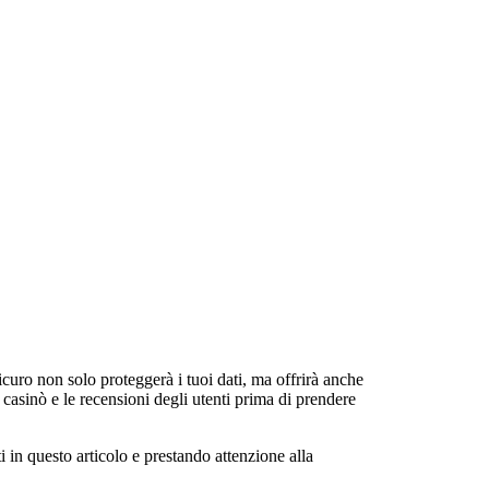
icuro non solo proteggerà i tuoi dati, ma offrirà anche
casinò e le recensioni degli utenti prima di prendere
 in questo articolo e prestando attenzione alla