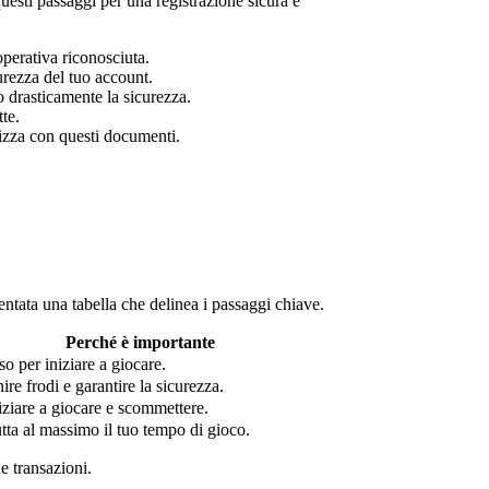
questi passaggi per una registrazione sicura e
operativa riconosciuta.
rezza del tuo account.
drasticamente la sicurezza.
te.
rizza con questi documenti.
sentata una tabella che delinea i passaggi chiave.
Perché è importante
so per iniziare a giocare.
ire frodi e garantire la sicurezza.
iziare a giocare e scommettere.
rutta al massimo il tuo tempo di gioco.
e transazioni.