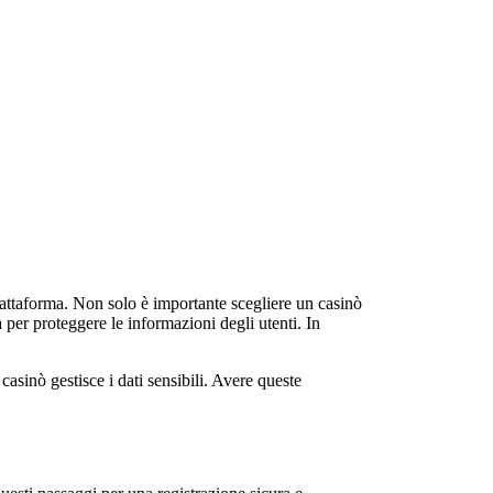
 piattaforma. Non solo è importante scegliere un casinò
 per proteggere le informazioni degli utenti. In
asinò gestisce i dati sensibili. Avere queste