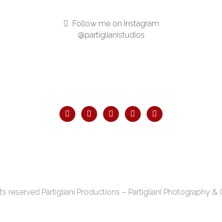
Follow me on Instagram
@partiglianistudios
hts reserved Partigliani Productions – Partigliani Photography 