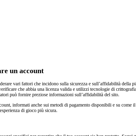
are un account
iderare vari fattori che incidono sulla sicurezza e sull’affidabilità della
icare che abbia una licenza valida e utilizzi tecnologie di crittografia
atori può fornire preziose informazioni sull’affidabilità del sito.
ccount, informati anche sui metodi di pagamento disponibili e su come il c
’esperienza di gioco più sicura.