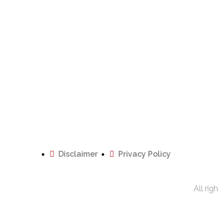
Disclaimer
Privacy Policy
All rig