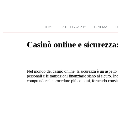
HOME
PHOTOGRAPHY
CINEMA
B
Casinò online e sicurezza
Nel mondo dei casinò online, la sicurezza è un aspetto 
personali e le transazioni finanziarie siano al sicuro. I
comprendere le procedure più comuni, fornendo consigli