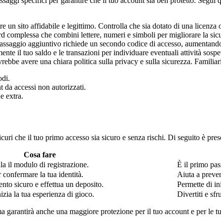
ssaggi specifici per garantire che il tuo account sia ben protetto. Segui 
are un sito affidabile e legittimo. Controlla che sia dotato di una licenza 
 complessa che combini lettere, numeri e simboli per migliorare la sicu
ssaggio aggiuntivo richiede un secondo codice di accesso, aumentando 
nte il tuo saldo e le transazioni per individuare eventuali attività sospet
ebbe avere una chiara politica sulla privacy e sulla sicurezza. Familia
odi.
 da accessi non autorizzati.
e extra.
curi che il tuo primo accesso sia sicuro e senza rischi. Di seguito è pre
Cosa fare
la il modulo di registrazione.
È il primo pas
 confermare la tua identità.
Aiuta a preven
to sicuro e effettua un deposito.
Permette di in
inizia la tua esperienza di gioco.
Divertiti e sf
 ma garantirà anche una maggiore protezione per il tuo account e per le tu