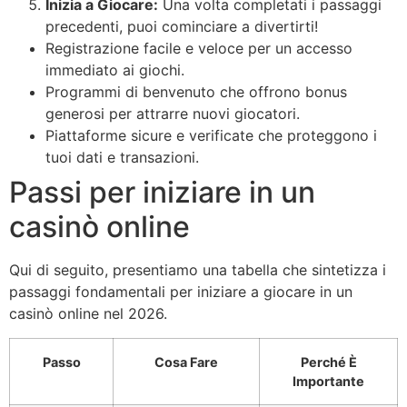
Inizia a Giocare:
Una volta completati i passaggi
precedenti, puoi cominciare a divertirti!
Registrazione facile e veloce per un accesso
immediato ai giochi.
Programmi di benvenuto che offrono bonus
generosi per attrarre nuovi giocatori.
Piattaforme sicure e verificate che proteggono i
tuoi dati e transazioni.
Passi per iniziare in un
casinò online
Qui di seguito, presentiamo una tabella che sintetizza i
passaggi fondamentali per iniziare a giocare in un
casinò online nel 2026.
Passo
Cosa Fare
Perché È
Importante