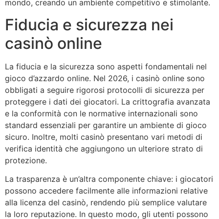
mondo, creando un ambiente competitivo e stimolante.
Fiducia e sicurezza nei
casinò online
La fiducia e la sicurezza sono aspetti fondamentali nel
gioco d’azzardo online. Nel 2026, i casinò online sono
obbligati a seguire rigorosi protocolli di sicurezza per
proteggere i dati dei giocatori. La crittografia avanzata
e la conformità con le normative internazionali sono
standard essenziali per garantire un ambiente di gioco
sicuro. Inoltre, molti casinò presentano vari metodi di
verifica identità che aggiungono un ulteriore strato di
protezione.
La trasparenza è un’altra componente chiave: i giocatori
possono accedere facilmente alle informazioni relative
alla licenza del casinò, rendendo più semplice valutare
la loro reputazione. In questo modo, gli utenti possono