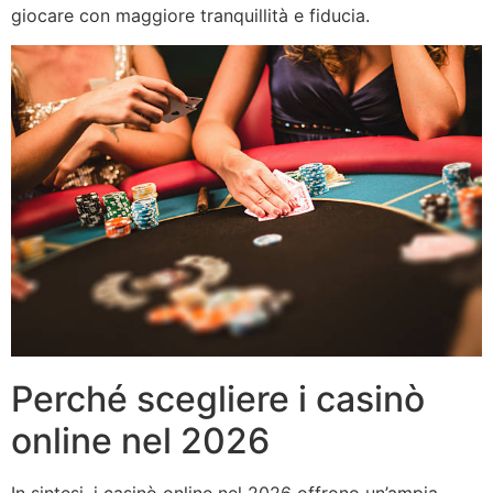
giocare con maggiore tranquillità e fiducia.
Perché scegliere i casinò
online nel 2026