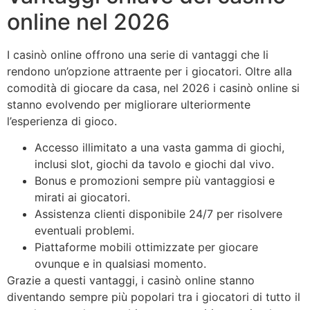
online nel 2026
I casinò online offrono una serie di vantaggi che li
rendono un’opzione attraente per i giocatori. Oltre alla
comodità di giocare da casa, nel 2026 i casinò online si
stanno evolvendo per migliorare ulteriormente
l’esperienza di gioco.
Accesso illimitato a una vasta gamma di giochi,
inclusi slot, giochi da tavolo e giochi dal vivo.
Bonus e promozioni sempre più vantaggiosi e
mirati ai giocatori.
Assistenza clienti disponibile 24/7 per risolvere
eventuali problemi.
Piattaforme mobili ottimizzate per giocare
ovunque e in qualsiasi momento.
Grazie a questi vantaggi, i casinò online stanno
diventando sempre più popolari tra i giocatori di tutto il