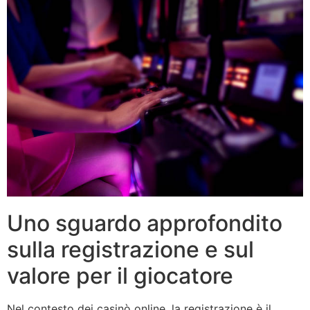
Uno sguardo approfondito
sulla registrazione e sul
valore per il giocatore
Nel contesto dei casinò online, la registrazione è il