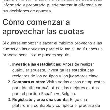
informado y preparado puede marcar la diferencia en
tus decisiones de apuesta.
Cómo comenzar a
aprovechar las cuotas
Si quieres empezar a sacar el máximo provecho a las
cuotas en las apuestas para el Mundial, aquí tienes un
proceso sencillo que puedes seguir:
Investiga las estadísticas:
Antes de realizar
cualquier apuesta, investiga las estadísticas
recientes de los equipos y los jugadores clave.
Compara cuotas:
Visita varias casas de apuestas
para identificar cuál ofrece las mejores cuotas
para el partido España vs Bélgica.
Regístrate y crea una cuenta:
Elige una
plataforma confiable y completa el proceso de