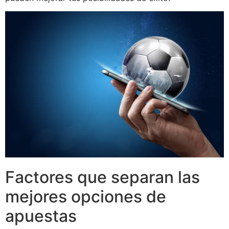
Factores que separan las
mejores opciones de
apuestas