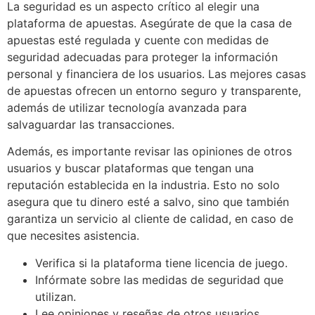
La seguridad es un aspecto crítico al elegir una
plataforma de apuestas. Asegúrate de que la casa de
apuestas esté regulada y cuente con medidas de
seguridad adecuadas para proteger la información
personal y financiera de los usuarios. Las mejores casas
de apuestas ofrecen un entorno seguro y transparente,
además de utilizar tecnología avanzada para
salvaguardar las transacciones.
Además, es importante revisar las opiniones de otros
usuarios y buscar plataformas que tengan una
reputación establecida en la industria. Esto no solo
asegura que tu dinero esté a salvo, sino que también
garantiza un servicio al cliente de calidad, en caso de
que necesites asistencia.
Verifica si la plataforma tiene licencia de juego.
Infórmate sobre las medidas de seguridad que
utilizan.
Lee opiniones y reseñas de otros usuarios.