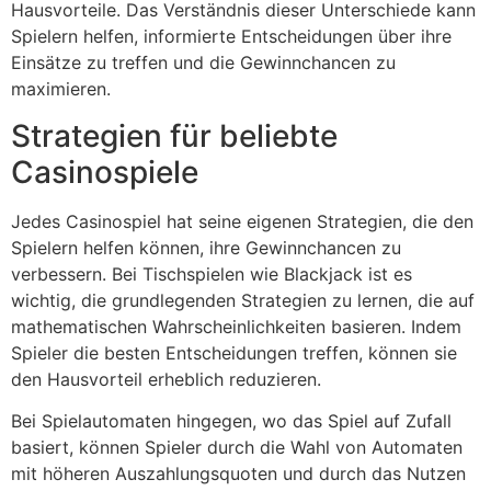
Hausvorteile. Das Verständnis dieser Unterschiede kann
Spielern helfen, informierte Entscheidungen über ihre
Einsätze zu treffen und die Gewinnchancen zu
maximieren.
Strategien für beliebte
Casinospiele
Jedes Casinospiel hat seine eigenen Strategien, die den
Spielern helfen können, ihre Gewinnchancen zu
verbessern. Bei Tischspielen wie Blackjack ist es
wichtig, die grundlegenden Strategien zu lernen, die auf
mathematischen Wahrscheinlichkeiten basieren. Indem
Spieler die besten Entscheidungen treffen, können sie
den Hausvorteil erheblich reduzieren.
Bei Spielautomaten hingegen, wo das Spiel auf Zufall
basiert, können Spieler durch die Wahl von Automaten
mit höheren Auszahlungsquoten und durch das Nutzen