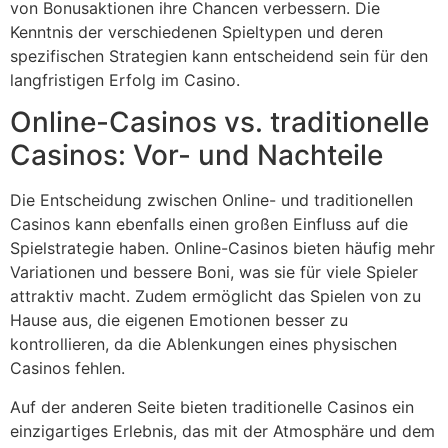
von Bonusaktionen ihre Chancen verbessern. Die
Kenntnis der verschiedenen Spieltypen und deren
spezifischen Strategien kann entscheidend sein für den
langfristigen Erfolg im Casino.
Online-Casinos vs. traditionelle
Casinos: Vor- und Nachteile
Die Entscheidung zwischen Online- und traditionellen
Casinos kann ebenfalls einen großen Einfluss auf die
Spielstrategie haben. Online-Casinos bieten häufig mehr
Variationen und bessere Boni, was sie für viele Spieler
attraktiv macht. Zudem ermöglicht das Spielen von zu
Hause aus, die eigenen Emotionen besser zu
kontrollieren, da die Ablenkungen eines physischen
Casinos fehlen.
Auf der anderen Seite bieten traditionelle Casinos ein
einzigartiges Erlebnis, das mit der Atmosphäre und dem