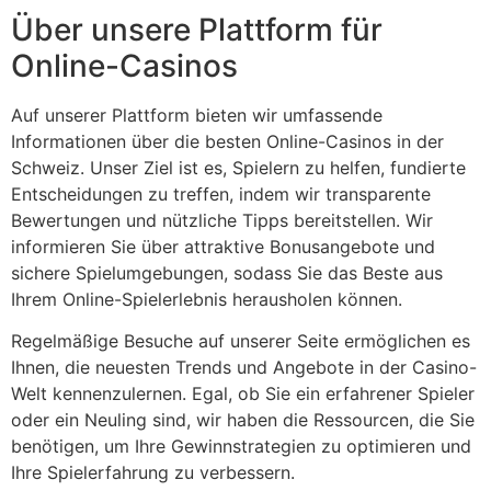
Über unsere Plattform für
Online-Casinos
Auf unserer Plattform bieten wir umfassende
Informationen über die besten Online-Casinos in der
Schweiz. Unser Ziel ist es, Spielern zu helfen, fundierte
Entscheidungen zu treffen, indem wir transparente
Bewertungen und nützliche Tipps bereitstellen. Wir
informieren Sie über attraktive Bonusangebote und
sichere Spielumgebungen, sodass Sie das Beste aus
Ihrem Online-Spielerlebnis herausholen können.
Regelmäßige Besuche auf unserer Seite ermöglichen es
Ihnen, die neuesten Trends und Angebote in der Casino-
Welt kennenzulernen. Egal, ob Sie ein erfahrener Spieler
oder ein Neuling sind, wir haben die Ressourcen, die Sie
benötigen, um Ihre Gewinnstrategien zu optimieren und
Ihre Spielerfahrung zu verbessern.