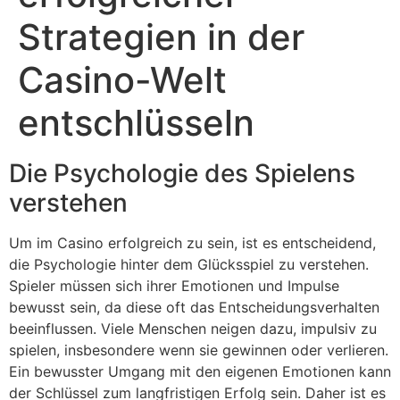
Strategien in der
Casino-Welt
entschlüsseln
Die Psychologie des Spielens
verstehen
Um im Casino erfolgreich zu sein, ist es entscheidend,
die Psychologie hinter dem Glücksspiel zu verstehen.
Spieler müssen sich ihrer Emotionen und Impulse
bewusst sein, da diese oft das Entscheidungsverhalten
beeinflussen. Viele Menschen neigen dazu, impulsiv zu
spielen, insbesondere wenn sie gewinnen oder verlieren.
Ein bewusster Umgang mit den eigenen Emotionen kann
der Schlüssel zum langfristigen Erfolg sein. Daher ist es