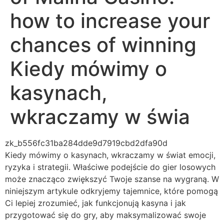
how to increase your
chances of winning
Kiedy mówimy o
kasynach,
wkraczamy w świa
zk_b556fc31ba284dde9d7919cbd2dfa90d
Kiedy mówimy o kasynach, wkraczamy w świat emocji,
ryzyka i strategii. Właściwe podejście do gier losowych
może znacząco zwiększyć Twoje szanse na wygraną. W
niniejszym artykule odkryjemy tajemnice, które pomogą
Ci lepiej zrozumieć, jak funkcjonują kasyna i jak
przygotować się do gry, aby maksymalizować swoje