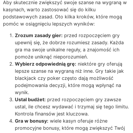
Aby skutecznie zwiększyć swoje szanse na wygraną w
kasynach, warto zastosować się do kilku
podstawowych zasad. Oto kilka kroków, które mogą
pomóc w osiągnięciu lepszych wyników:
Zrozum zasady gier:
przed rozpoczęciem gry
upewnij się, że dobrze rozumiesz zasady. Każda
gra ma swoje unikalne reguły, a znajomość ich
pomoże uniknąć nieporozumień.
Wybierz odpowiednią grę:
niektóre gry oferują
lepsze szanse na wygraną niż inne. Gry takie jak
blackjack czy poker często dają możliwość
podejmowania decyzji, które mogą wpłynąć na
wynik.
Ustal budżet:
przed rozpoczęciem gry zawsze
ustal, ile chcesz wydawać i trzymaj się tego limitu.
Kontrola finansów jest kluczowa.
Gra w bonusy:
wiele kasyn oferuje różne
promocyjne bonusy, które mogą zwiększyć Twój