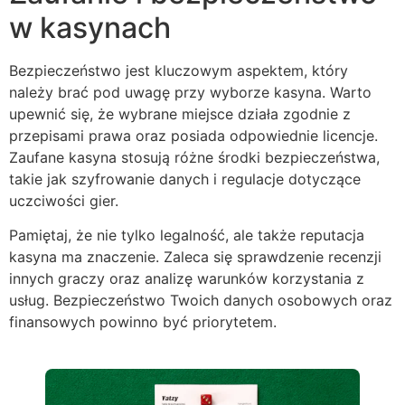
w kasynach
Bezpieczeństwo jest kluczowym aspektem, który
należy brać pod uwagę przy wyborze kasyna. Warto
upewnić się, że wybrane miejsce działa zgodnie z
przepisami prawa oraz posiada odpowiednie licencje.
Zaufane kasyna stosują różne środki bezpieczeństwa,
takie jak szyfrowanie danych i regulacje dotyczące
uczciwości gier.
Pamiętaj, że nie tylko legalność, ale także reputacja
kasyna ma znaczenie. Zaleca się sprawdzenie recenzji
innych graczy oraz analizę warunków korzystania z
usług. Bezpieczeństwo Twoich danych osobowych oraz
finansowych powinno być priorytetem.