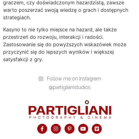
graczem, czy doświadczonym hazardzistą, zawsze
warto poszerzać swoją wiedzę o grach i dostępnych
strategiach.
Kasyno to nie tylko miejsce na hazard, ale także
przestrzeń do rozwoju, interakcji i radości.
Zastosowanie się do powyższych wskazówek może
przyczynić się do lepszych wyników i większej
satysfakcji z gry.
Follow me on Instagram
@partiglianistudios