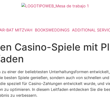
AR-BAT MITZVAH
BOOKS
WEDDINGS
ADDITIONAL SERVI
en Casino-Spiele mit Pl
faden
n zu einer der beliebtesten Unterhaltungsformen entwickelt
 die besten Spiele genießen, sondern auch von schnellen und
, die speziell für Casino-Zahlungen entwickelt wurde, und vi
en zu optimieren. In diesem Leitfaden entdecken Sie die be
ebnis zu verbessern.