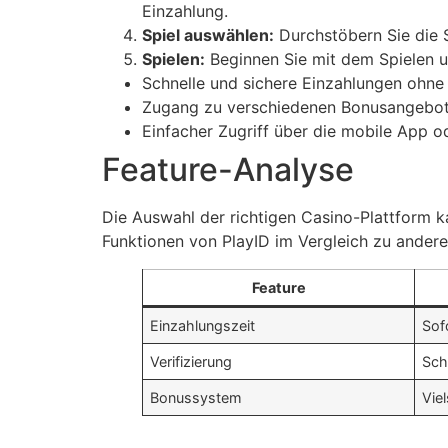
Einzahlung.
Spiel auswählen:
Durchstöbern Sie die S
Spielen:
Beginnen Sie mit dem Spielen u
Schnelle und sichere Einzahlungen ohne
Zugang zu verschiedenen Bonusangebote
Einfacher Zugriff über die mobile App
Feature-Analyse
Die Auswahl der richtigen Casino-Plattform ka
Funktionen von PlayID im Vergleich zu ander
Feature
Einzahlungszeit
Sof
Verifizierung
Sch
Bonussystem
Viel