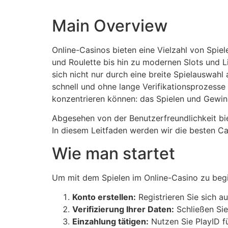
Main Overview
Online-Casinos bieten eine Vielzahl von Spiel
und Roulette bis hin zu modernen Slots und L
sich nicht nur durch eine breite Spielauswahl
schnell und ohne lange Verifikationsprozesse
konzentrieren können: das Spielen und Gewin
Abgesehen von der Benutzerfreundlichkeit bi
In diesem Leitfaden werden wir die besten Ca
Wie man startet
Um mit dem Spielen im Online-Casino zu begin
Konto erstellen:
Registrieren Sie sich a
Verifizierung Ihrer Daten:
Schließen Sie
Einzahlung tätigen:
Nutzen Sie PlayID fü