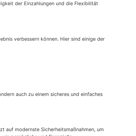
gkeit der Einzahlungen und die Flexibilität
lebnis verbessern können. Hier sind einige der
sondern auch zu einem sicheres und einfaches
 setzt auf modernste Sicherheitsmaßnahmen, um