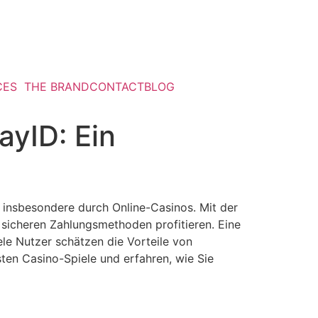
CES
THE BRAND
CONTACT
BLOG
ayID: Ein
, insbesondere durch Online-Casinos. Mit der
 sicheren Zahlungsmethoden profitieren. Eine
ele Nutzer schätzen die Vorteile von
sten Casino-Spiele und erfahren, wie Sie