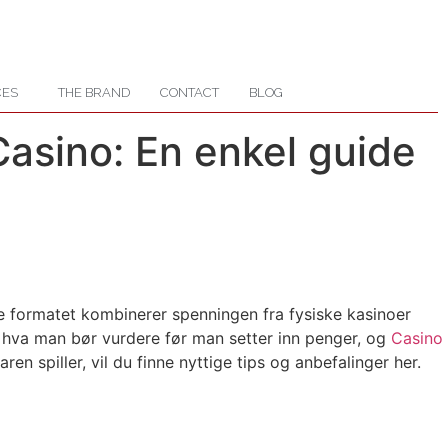
CES
THE BRAND
CONTACT
BLOG
Casino: En enkel guide
tte formatet kombinerer spenningen fra fysiske kasinoer
 hva man bør vurdere før man setter inn penger, og
Casino
n spiller, vil du finne nyttige tips og anbefalinger her.