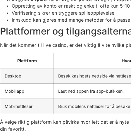
Oppretting av konto er raskt og enkelt, ofte kun 5-10 
Verifisering sikrer en tryggere spilleopplevelse.
Innskudd kan gjøres med mange metoder for å passe al
Plattformer og tilgangsalterna
Når det kommer til live casino, er det viktig å vite hvilke p
Plattform
Hvor
Desktop
Besøk kasinoets nettside via nettlese
Mobil app
Last ned appen fra app-butikken.
Mobilnettleser
Bruk mobilens nettleser for å besøke
Å velge riktig plattform kan påvirke hvor lett det er å nyte
din favoritt.