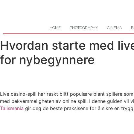
HOME
PHOTOGRAPHY
CINEMA
B
Hvordan starte med liv
for nybegynnere
Live casino-spill har raskt blitt populære blant spillere s
med bekvemmeligheten av online spill. I denne guiden vil 
Talismania
gir deg de beste praksisene for å sikre en trygg 