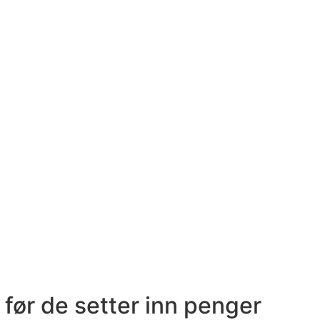
før de setter inn penger