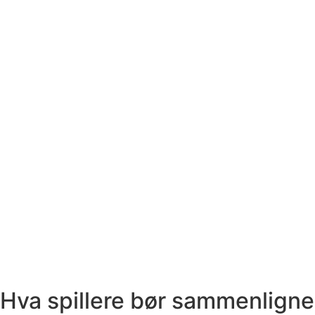
Hva spillere bør sammenligne 