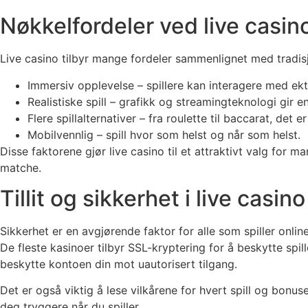
Nøkkelfordeler ved live casin
Live casino tilbyr mange fordeler sammenlignet med tradisjo
Immersiv opplevelse – spillere kan interagere med ekte
Realistiske spill – grafikk og streamingteknologi gir e
Flere spillalternativer – fra roulette til baccarat, det 
Mobilvennlig – spill hvor som helst og når som helst.
Disse faktorene gjør live casino til et attraktivt valg for 
matche.
Tillit og sikkerhet i live casino
Sikkerhet er en avgjørende faktor for alle som spiller onlin
De fleste kasinoer tilbyr SSL-kryptering for å beskytte spil
beskytte kontoen din mot uautorisert tilgang.
Det er også viktig å lese vilkårene for hvert spill og bonu
deg tryggere når du spiller.