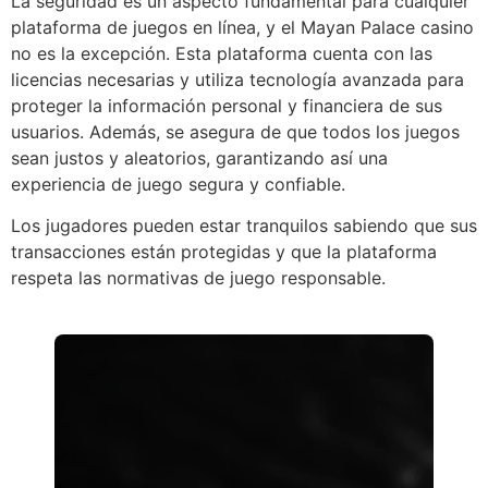
La seguridad es un aspecto fundamental para cualquier
plataforma de juegos en línea, y el Mayan Palace casino
no es la excepción. Esta plataforma cuenta con las
licencias necesarias y utiliza tecnología avanzada para
proteger la información personal y financiera de sus
usuarios. Además, se asegura de que todos los juegos
sean justos y aleatorios, garantizando así una
experiencia de juego segura y confiable.
Los jugadores pueden estar tranquilos sabiendo que sus
transacciones están protegidas y que la plataforma
respeta las normativas de juego responsable.