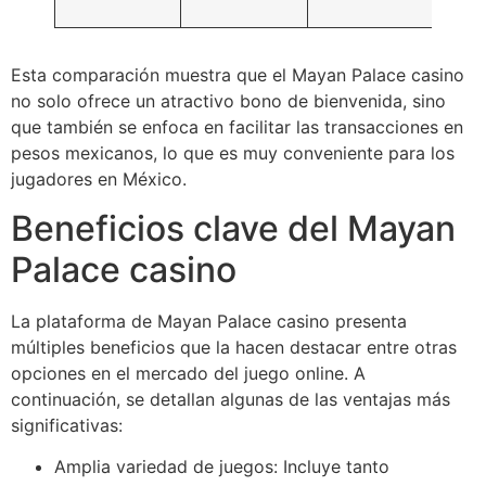
ruleta
Esta comparación muestra que el Mayan Palace casino
no solo ofrece un atractivo bono de bienvenida, sino
que también se enfoca en facilitar las transacciones en
pesos mexicanos, lo que es muy conveniente para los
jugadores en México.
Beneficios clave del Mayan
Palace casino
La plataforma de Mayan Palace casino presenta
múltiples beneficios que la hacen destacar entre otras
opciones en el mercado del juego online. A
continuación, se detallan algunas de las ventajas más
significativas:
Amplia variedad de juegos: Incluye tanto