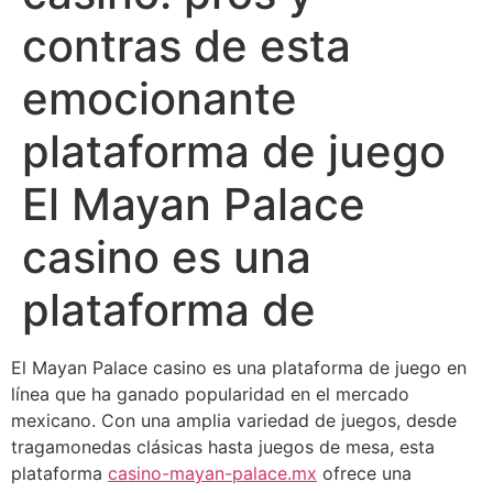
contras de esta
emocionante
plataforma de juego
El Mayan Palace
casino es una
plataforma de
El Mayan Palace casino es una plataforma de juego en
línea que ha ganado popularidad en el mercado
mexicano. Con una amplia variedad de juegos, desde
tragamonedas clásicas hasta juegos de mesa, esta
plataforma
casino-mayan-palace.mx
ofrece una