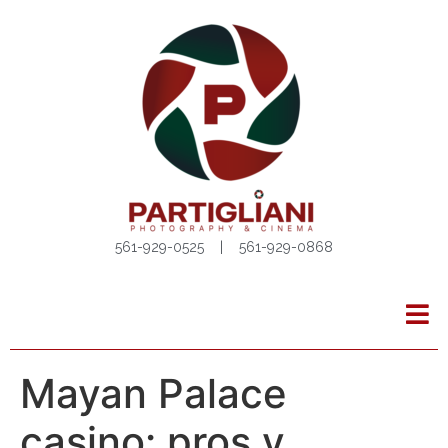
561-929-0525 | 561-929-0868
Mayan Palace
casino: pros y