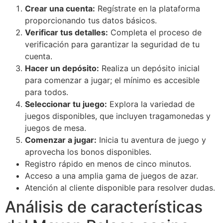
Crear una cuenta:
Regístrate en la plataforma
proporcionando tus datos básicos.
Verificar tus detalles:
Completa el proceso de
verificación para garantizar la seguridad de tu
cuenta.
Hacer un depósito:
Realiza un depósito inicial
para comenzar a jugar; el mínimo es accesible
para todos.
Seleccionar tu juego:
Explora la variedad de
juegos disponibles, que incluyen tragamonedas y
juegos de mesa.
Comenzar a jugar:
Inicia tu aventura de juego y
aprovecha los bonos disponibles.
Registro rápido en menos de cinco minutos.
Acceso a una amplia gama de juegos de azar.
Atención al cliente disponible para resolver dudas.
Análisis de características