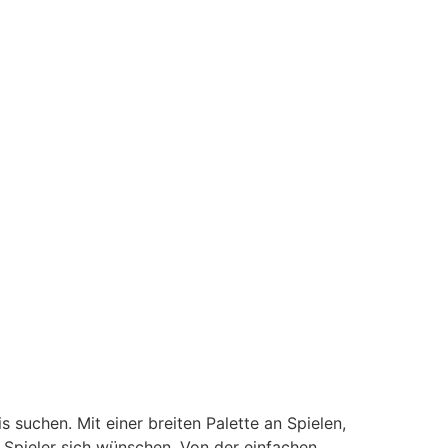
 suchen. Mit einer breiten Palette an Spielen,
 Spieler sich wünschen. Von der einfachen