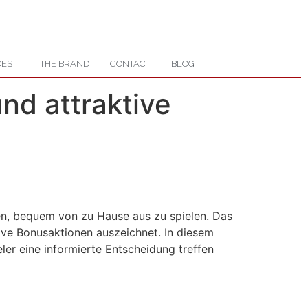
CES
THE BRAND
CONTACT
BLOG
nd attraktive
eten, bequem von zu Hause aus zu spielen. Das
tive Bonusaktionen auszeichnet. In diesem
ler eine informierte Entscheidung treffen