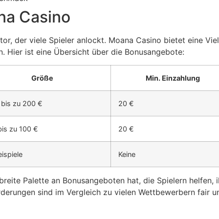
na Casino
r, der viele Spieler anlockt. Moana Casino bietet eine Vie
 Hier ist eine Übersicht über die Bonusangebote:
Größe
Min. Einzahlung
bis zu 200 €
20 €
is zu 100 €
20 €
eispiele
Keine
breite Palette an Bonusangeboten hat, die Spielern helfen,
derungen sind im Vergleich zu vielen Wettbewerbern fair u