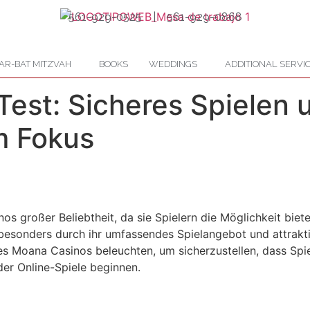
561-929-0525 | 561-929-0868
AR-BAT MITZVAH
BOOKS
WEDDINGS
ADDITIONAL SERVI
est: Sicheres Spielen u
m Fokus
inos großer Beliebtheit, da sie Spielern die Möglichkeit bi
h besonders durch ihr umfassendes Spielangebot und attrak
es Moana Casinos beleuchten, um sicherzustellen, dass Spie
der Online-Spiele beginnen.