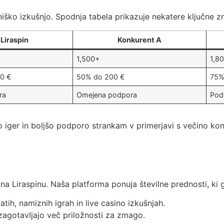
abniško izkušnjo. Spodnja tabela prikazuje nekatere ključne z
Liraspin
Konkurent A
1,500+
1,8
0 €
50% do 200 €
75%
ra
Omejena podpora
Pod
ro iger in boljšo podporo strankam v primerjavi s večino ko
 na Liraspinu. Naša platforma ponuja številne prednosti, ki 
atih, namiznih igrah in live casino izkušnjah.
zagotavljajo več priložnosti za zmago.