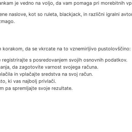
ankam je vedno na voljo, da vam pomaga pri morebitnih vpra
ljene naslove, kot so ruleta, blackjack, in različni igralni 
 zmago.
tem korakom, da se vkrcate na to vznemirljivo pustolovščino:
e registrirajte s posredovanjem svojih osnovnih podatkov.
nja, da zagotovite varnost svojega računa.
lačila in vplačajte sredstva na svoj račun.
to, ki vas najbolj privlači.
m pa spremljajte svoje rezultate.