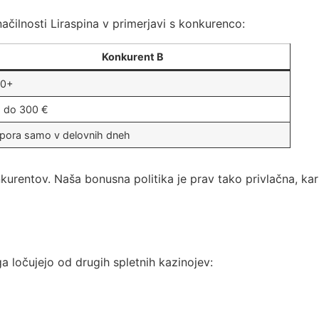
načilnosti Liraspina v primerjavi s konkurenco:
Konkurent B
00+
 do 300 €
pora samo v delovnih dneh
nkurentov. Naša bonusna politika je prav tako privlačna, kar
ga ločujejo od drugih spletnih kazinojev: