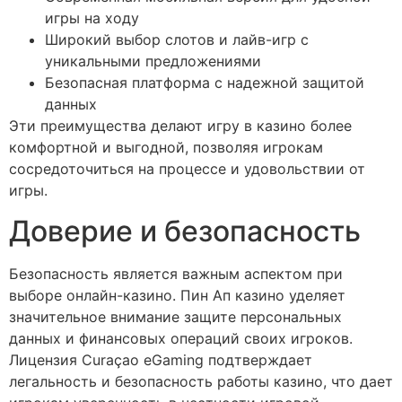
игры на ходу
Широкий выбор слотов и лайв-игр с
уникальными предложениями
Безопасная платформа с надежной защитой
данных
Эти преимущества делают игру в казино более
комфортной и выгодной, позволяя игрокам
сосредоточиться на процессе и удовольствии от
игры.
Доверие и безопасность
Безопасность является важным аспектом при
выборе онлайн-казино. Пин Ап казино уделяет
значительное внимание защите персональных
данных и финансовых операций своих игроков.
Лицензия Curaçao eGaming подтверждает
легальность и безопасность работы казино, что дает