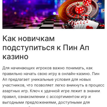
Как новичкам
подступиться к Пин Ап
казино
Для начинающих игроков важно понимать, как
правильно начать свою игру в онлайн-казино. Пин
Ап предлагает уникальные условия для новых
участников, что позволяет легко вникнуть в процесс
азартных игр. Ключ к удачной игре лежит в знании
правил, ознакомлении с ассортиментом игр и
выгодными предложениями, доступными для