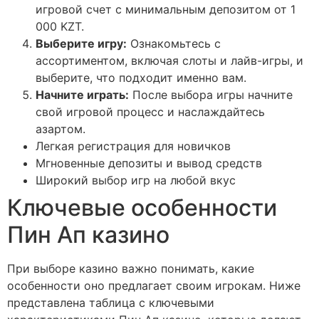
игровой счет с минимальным депозитом от 1
000 KZT.
Выберите игру:
Ознакомьтесь с
ассортиментом, включая слоты и лайв-игры, и
выберите, что подходит именно вам.
Начните играть:
После выбора игры начните
свой игровой процесс и наслаждайтесь
азартом.
Легкая регистрация для новичков
Мгновенные депозиты и вывод средств
Широкий выбор игр на любой вкус
Ключевые особенности
Пин Ап казино
При выборе казино важно понимать, какие
особенности оно предлагает своим игрокам. Ниже
представлена таблица с ключевыми