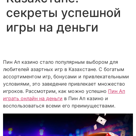
секреты успешной
игры на деньги
Пин Ап казино стало популярным выбором для
любителей азартных игр в Казахстане. С богатым
ассортиментом игр, бонусами и привлекательными
условиями, это заведение привлекает множество
игроков. Рассмотрим, как можно успешно
Пин Ап
играть онлайн на деньги
в Пин Ап казино и
воспользоваться всеми его преимуществами.