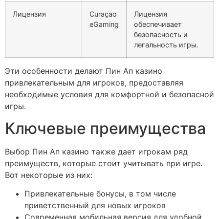
Лицензия
Curaçao
Лицензия
eGaming
обеспечивает
безопасность и
легальность игры.
Эти особенности делают Пин Ап казино
привлекательным для игроков, предоставляя
необходимые условия для комфортной и безопасной
игры.
Ключевые преимущества
Выбор Пин Ап казино также дает игрокам ряд
преимуществ, которые стоит учитывать при игре.
Вот некоторые из них:
Привлекательные бонусы, в том числе
приветственный для новых игроков
Современная мобильная версия для удобной