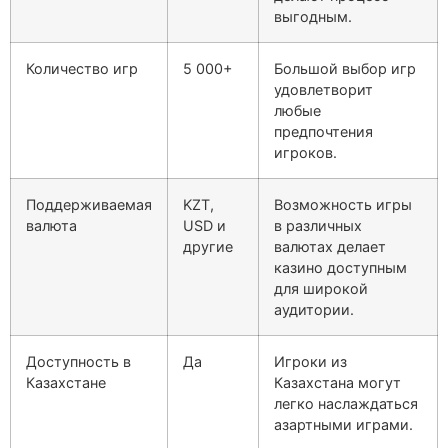
выгодным.
Количество игр
5 000+
Большой выбор игр
удовлетворит
любые
предпочтения
игроков.
Поддерживаемая
KZT,
Возможность игры
валюта
USD и
в различных
другие
валютах делает
казино доступным
для широкой
аудитории.
Доступность в
Да
Игроки из
Казахстане
Казахстана могут
легко наслаждаться
азартными играми.