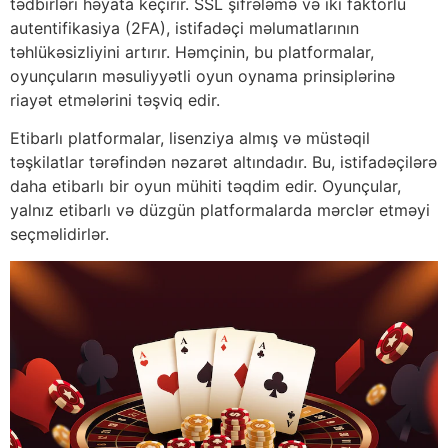
tədbirləri həyata keçirir. SSL şifrələmə və iki faktorlu
autentifikasiya (2FA), istifadəçi məlumatlarının
təhlükəsizliyini artırır. Həmçinin, bu platformalar,
oyunçuların məsuliyyətli oyun oynama prinsiplərinə
riayət etmələrini təşviq edir.
Etibarlı platformalar, lisenziya almış və müstəqil
təşkilatlar tərəfindən nəzarət altındadır. Bu, istifadəçilərə
daha etibarlı bir oyun mühiti təqdim edir. Oyunçular,
yalnız etibarlı və düzgün platformalarda mərclər etməyi
seçməlidirlər.