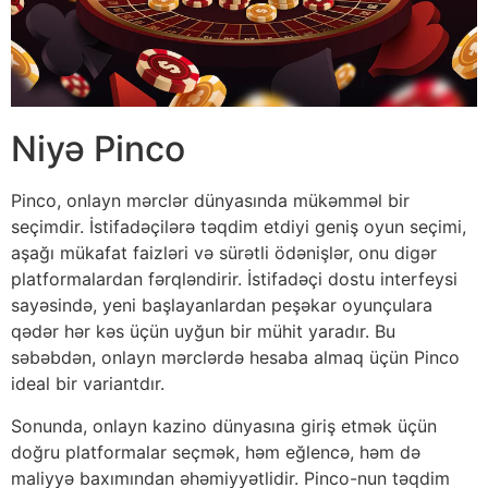
Niyə Pinco
Pinco, onlayn mərclər dünyasında mükəmməl bir
seçimdir. İstifadəçilərə təqdim etdiyi geniş oyun seçimi,
aşağı mükafat faizləri və sürətli ödənişlər, onu digər
platformalardan fərqləndirir. İstifadəçi dostu interfeysi
sayəsində, yeni başlayanlardan peşəkar oyunçulara
qədər hər kəs üçün uyğun bir mühit yaradır. Bu
səbəbdən, onlayn mərclərdə hesaba almaq üçün Pinco
ideal bir variantdır.
Sonunda, onlayn kazino dünyasına giriş etmək üçün
doğru platformalar seçmək, həm eğlencə, həm də
maliyyə baxımından əhəmiyyətlidir. Pinco-nun təqdim