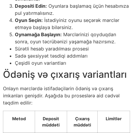
Depositi Edin:
Oyunlara başlamaq üçün hesabınıza
pul yatırmalısınız.
Oyun Seçin:
İstədiyiniz oyunu seçərək mərclər
etməyə başlaya bilərsiniz.
Oynamağa Başlayın:
Mərclərinizi qoyduqdan
sonra, oyun təcrübənizi yaşamağa hazırsınız.
Sürətli hesab yaradılması prosesi
Sadə şəxsiyyət təsdiqi addımları
Çeşidli oyun variantları
Ödəniş və çıxarış variantları
Onlayn mərclərdə istifadəçilərin ödəniş və çıxarış
imkanları genişdir. Aşağıda bu proseslərə aid cədvəl
təqdim edilir:
Metod
Deposit
Çıxarış
Limitlər
müddəti
müddəti