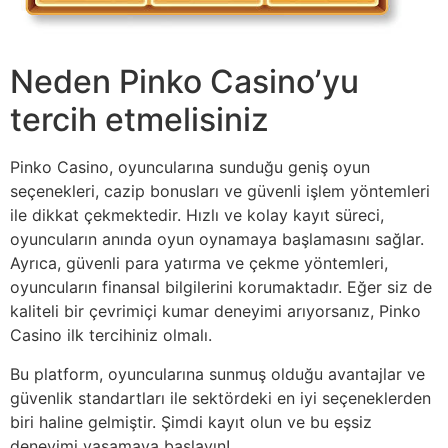
Neden Pinko Casino’yu
tercih etmelisiniz
Pinko Casino, oyuncularına sunduğu geniş oyun
seçenekleri, cazip bonusları ve güvenli işlem yöntemleri
ile dikkat çekmektedir. Hızlı ve kolay kayıt süreci,
oyuncuların anında oyun oynamaya başlamasını sağlar.
Ayrıca, güvenli para yatırma ve çekme yöntemleri,
oyuncuların finansal bilgilerini korumaktadır. Eğer siz de
kaliteli bir çevrimiçi kumar deneyimi arıyorsanız, Pinko
Casino ilk tercihiniz olmalı.
Bu platform, oyuncularına sunmuş olduğu avantajlar ve
güvenlik standartları ile sektördeki en iyi seçeneklerden
biri haline gelmiştir. Şimdi kayıt olun ve bu eşsiz
deneyimi yaşamaya başlayın!