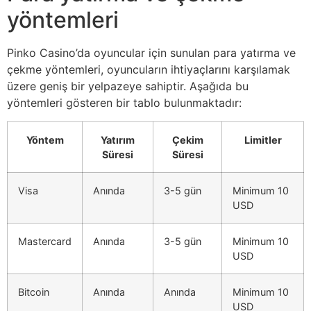
yöntemleri
Pinko Casino’da oyuncular için sunulan para yatırma ve
çekme yöntemleri, oyuncuların ihtiyaçlarını karşılamak
üzere geniş bir yelpazeye sahiptir. Aşağıda bu
yöntemleri gösteren bir tablo bulunmaktadır:
Yöntem
Yatırım
Çekim
Limitler
Süresi
Süresi
Visa
Anında
3-5 gün
Minimum 10
USD
Mastercard
Anında
3-5 gün
Minimum 10
USD
Bitcoin
Anında
Anında
Minimum 10
USD