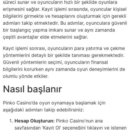
süreci sunar ve oyuncuların hızlı bir şekilde oyunlara
erişmesini sağlar. Kayıt işlemi sırasında, oyuncular kişisel
bilgilerini girmekte ve hesaplarını oluşturmak için gerekli
adımları takip etmektedir. Bu adımlar, oyunculara güvenli
bir başlangıç yapma imkanı sunar ve aynı zamanda
çeşitli avantajlar elde etmelerini sağlar.
Kayıt işlemi sonrası, oyuncuların para yatırma ve çekme
yöntemlerini detaylı bir şekilde tanıması gerekmektedir.
Güvenli yöntemlerin seçimi, oyuncuların finansal
bilgilerini korurken aynı zamanda oyun deneyimlerini de
olumlu yönde etkiler.
Nasıl başlanır
Pinko Casino’da oyun oynamaya başlamak için
aşağıdaki adımları takip edebilirsiniz:
Hesap Oluşturun:
Pinko Casino’nun ana
sayfasından ‘Kayıt Ol’ seçeneğini tıklayın ve istenen