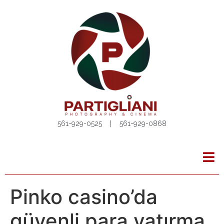
561-929-0525 | 561-929-0868
Pinko casino’da
güvenli para yatırma