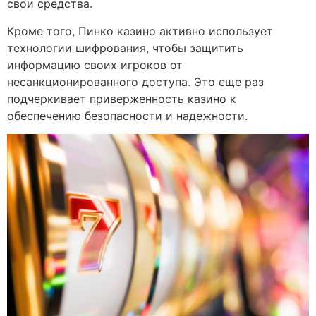
свои средства.
Кроме того, Пинко казино активно использует
технологии шифрования, чтобы защитить
информацию своих игроков от
несанкционированного доступа. Это еще раз
подчеркивает приверженность казино к
обеспечению безопасности и надежности.