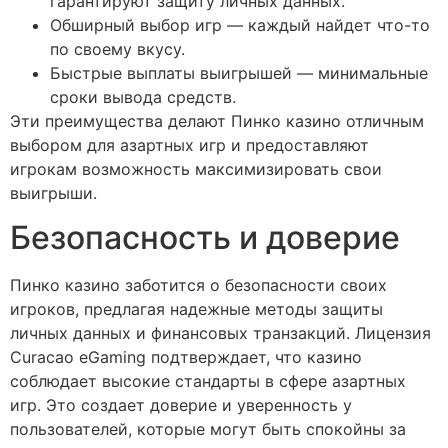
гарантируют защиту личных данных.
Обширный выбор игр — каждый найдет что-то
по своему вкусу.
Быстрые выплаты выигрышей — минимальные
сроки вывода средств.
Эти преимущества делают Пинко казино отличным
выбором для азартных игр и предоставляют
игрокам возможность максимизировать свои
выигрыши.
Безопасность и доверие
Пинко казино заботится о безопасности своих
игроков, предлагая надежные методы защиты
личных данных и финансовых транзакций. Лицензия
Curacao eGaming подтверждает, что казино
соблюдает высокие стандарты в сфере азартных
игр. Это создает доверие и уверенность у
пользователей, которые могут быть спокойны за