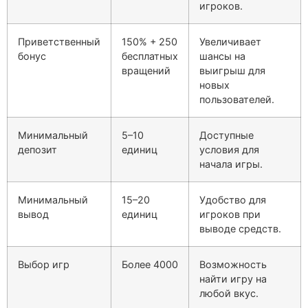
игроков.
Приветственный
150% + 250
Увеличивает
бонус
бесплатных
шансы на
вращений
выигрыш для
новых
пользователей.
Минимальный
5–10
Доступные
депозит
единиц
условия для
начала игры.
Минимальный
15–20
Удобство для
вывод
единиц
игроков при
выводе средств.
Выбор игр
Более 4000
Возможность
найти игру на
любой вкус.