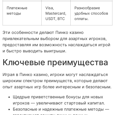
Платежные
Visa,
Разнообразие
методы
Mastercard,
удобных способов
USDT, BTC
оплаты.
Эти особенности делают Пинко казино
привлекательным выбором для азартных игроков,
предоставляя им возможность наслаждаться игрой
и быстро выводить выигрыши.
Ключевые преимущества
Играя в Пинко казино, игроки могут наслаждаться
широким спектром преимуществ, которые делают
опыт азартных игр более интересным и безопасным.
Щедрые приветственные бонусы для новых
игроков — увеличивают стартовый капитал.
Безопасные и надежные платежные методы —