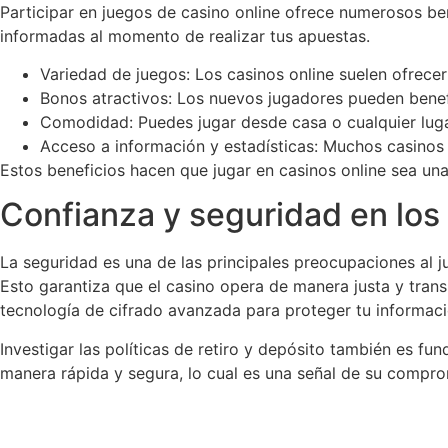
Participar en juegos de casino online ofrece numerosos b
informadas al momento de realizar tus apuestas.
Variedad de juegos: Los casinos online suelen ofrec
Bonos atractivos: Los nuevos jugadores pueden benef
Comodidad: Puedes jugar desde casa o cualquier lugar
Acceso a información y estadísticas: Muchos casinos 
Estos beneficios hacen que jugar en casinos online sea un
Confianza y seguridad en los 
La seguridad es una de las principales preocupaciones al ju
Esto garantiza que el casino opera de manera justa y transp
tecnología de cifrado avanzada para proteger tu informaci
Investigar las políticas de retiro y depósito también es f
manera rápida y segura, lo cual es una señal de su compro