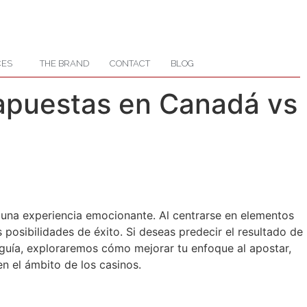
CES
THE BRAND
CONTACT
BLOG
 apuestas en Canadá vs
 una experiencia emocionante. Al centrarse en elementos
posibilidades de éxito. Si deseas predecir el resultado de
 guía, exploraremos cómo mejorar tu enfoque al apostar,
n el ámbito de los casinos.