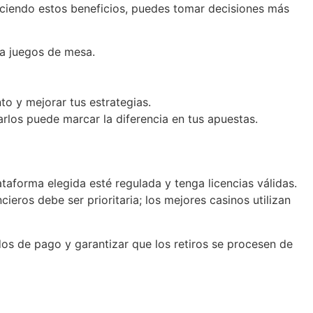
ociendo estos beneficios, puedes tomar decisiones más
ta juegos de mesa.
to y mejorar tus estrategias.
los puede marcar la diferencia en tus apuestas.
ataforma elegida esté regulada y tenga licencias válidas.
eros debe ser prioritaria; los mejores casinos utilizan
dos de pago y garantizar que los retiros se procesen de