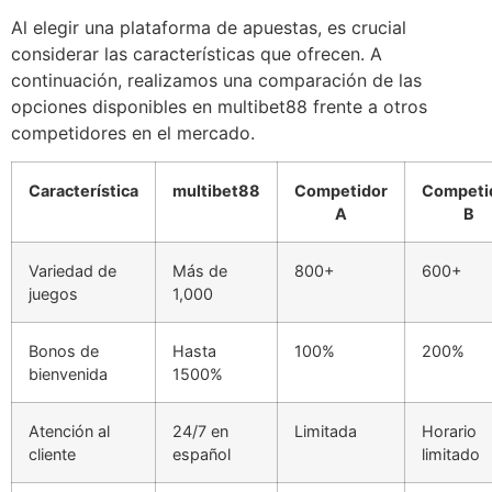
Al elegir una plataforma de apuestas, es crucial
considerar las características que ofrecen. A
continuación, realizamos una comparación de las
opciones disponibles en multibet88 frente a otros
competidores en el mercado.
Característica
multibet88
Competidor
Competi
A
B
Variedad de
Más de
800+
600+
juegos
1,000
Bonos de
Hasta
100%
200%
bienvenida
1500%
Atención al
24/7 en
Limitada
Horario
cliente
español
limitado