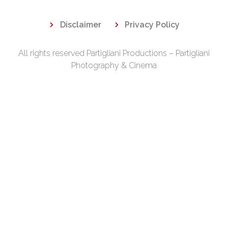
Disclaimer
Privacy Policy
All rights reserved Partigliani Productions – Partigliani
Photography & Cinema