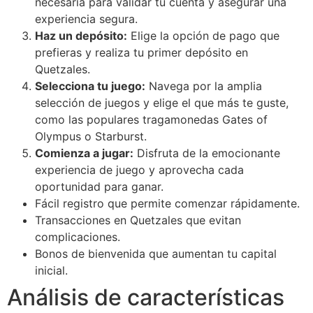
necesaria para validar tu cuenta y asegurar una
experiencia segura.
Haz un depósito:
Elige la opción de pago que
prefieras y realiza tu primer depósito en
Quetzales.
Selecciona tu juego:
Navega por la amplia
selección de juegos y elige el que más te guste,
como las populares tragamonedas Gates of
Olympus o Starburst.
Comienza a jugar:
Disfruta de la emocionante
experiencia de juego y aprovecha cada
oportunidad para ganar.
Fácil registro que permite comenzar rápidamente.
Transacciones en Quetzales que evitan
complicaciones.
Bonos de bienvenida que aumentan tu capital
inicial.
Análisis de características