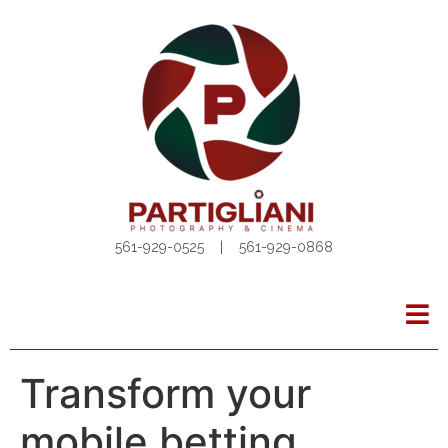
561-929-0525 | 561-929-0868
Transform your
mobile betting