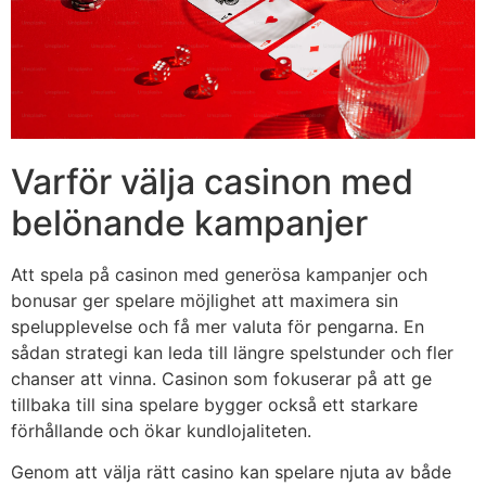
Varför välja casinon med
belönande kampanjer
Att spela på casinon med generösa kampanjer och
bonusar ger spelare möjlighet att maximera sin
spelupplevelse och få mer valuta för pengarna. En
sådan strategi kan leda till längre spelstunder och fler
chanser att vinna. Casinon som fokuserar på att ge
tillbaka till sina spelare bygger också ett starkare
förhållande och ökar kundlojaliteten.
Genom att välja rätt casino kan spelare njuta av både