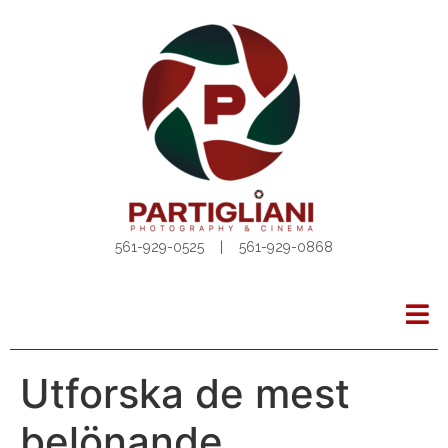
561-929-0525 | 561-929-0868
Utforska de mest
belönande