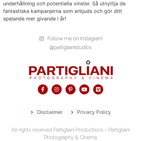
underhållning och potentiella vinster. Så utnyttja de
fantastiska kampanjerna som erbjuds och gör ditt
spelande mer givande i år!
Follow me on Instagram
@partiglianistudios
Disclaimer
Privacy Policy
All rights reserved Partigliani Productions – Partigliani
Photography & Cinema