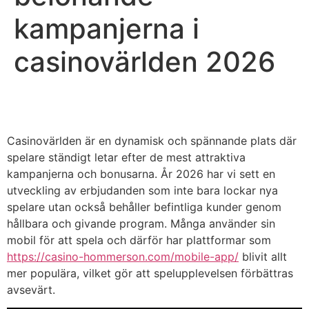
kampanjerna i
casinovärlden 2026
Casinovärlden är en dynamisk och spännande plats där
spelare ständigt letar efter de mest attraktiva
kampanjerna och bonusarna. År 2026 har vi sett en
utveckling av erbjudanden som inte bara lockar nya
spelare utan också behåller befintliga kunder genom
hållbara och givande program. Många använder sin
mobil för att spela och därför har plattformar som
https://casino-hommerson.com/mobile-app/
blivit allt
mer populära, vilket gör att spelupplevelsen förbättras
avsevärt.