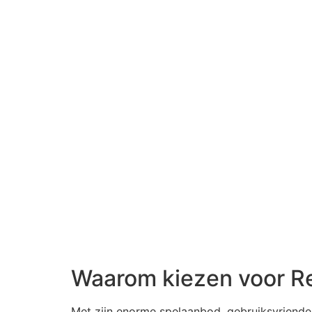
Waarom kiezen voor Re
Met zijn enorme spelaanbod, gebruiksvriendel