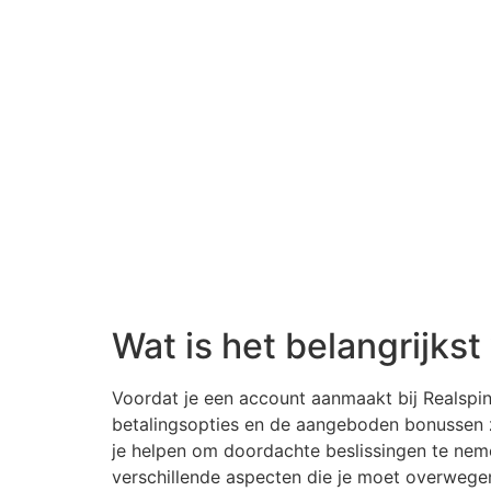
Wat is het belangrijks
Voordat je een account aanmaakt bij Realspin 
betalingsopties en de aangeboden bonussen z
je helpen om doordachte beslissingen te neme
verschillende aspecten die je moet overwege