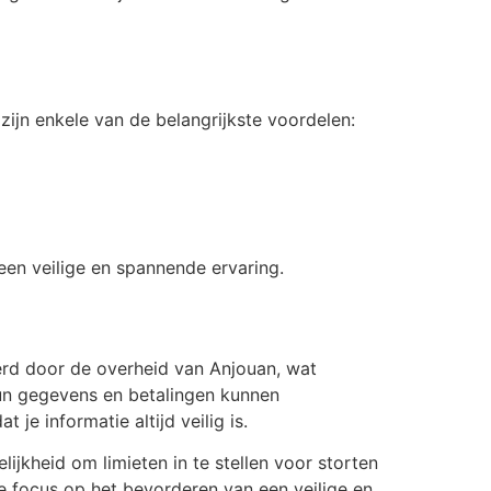
zijn enkele van de belangrijkste voordelen:
en veilige en spannende ervaring.
eerd door de overheid van Anjouan, wat
 hun gegevens en betalingen kunnen
e informatie altijd veilig is.
jkheid om limieten in te stellen voor storten
e focus op het bevorderen van een veilige en