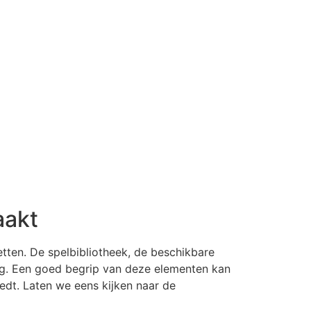
aakt
etten. De spelbibliotheek, de beschikbare
ing. Een goed begrip van deze elementen kan
edt. Laten we eens kijken naar de