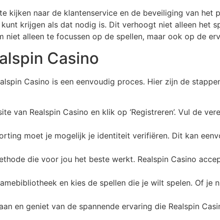
te kijken naar de klantenservice en de beveiliging van het 
 kunt krijgen als dat nodig is. Dit verhoogt niet alleen he
m niet alleen te focussen op de spellen, maar ook op de erv
alspin Casino
ealspin Casino is een eenvoudig proces. Hier zijn de stap
e van Realspin Casino en klik op ‘Registreren’. Vul de vere
orting moet je mogelijk je identiteit verifiëren. Dit kan een
thode die voor jou het beste werkt. Realspin Casino acce
mebibliotheek en kies de spellen die je wilt spelen. Of je 
 aan en geniet van de spannende ervaring die Realspin Casi