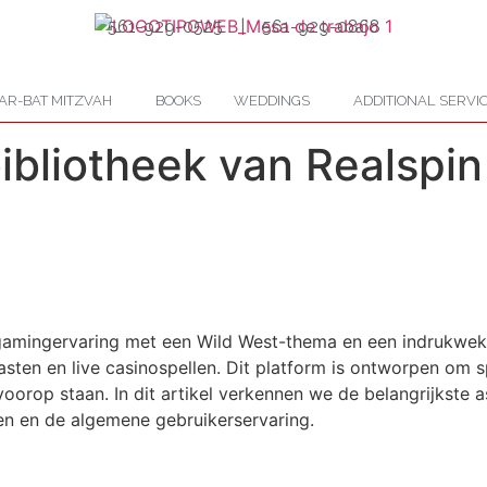
561-929-0525 | 561-929-0868
AR-BAT MITZVAH
BOOKS
WEDDINGS
ADDITIONAL SERVI
bliotheek van Realspin 
 gamingervaring met een Wild West-thema en een indrukwek
sten en live casinospellen. Dit platform is ontworpen om 
oorop staan. In dit artikel verkennen we de belangrijkste a
n en de algemene gebruikerservaring.