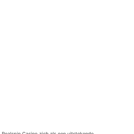
 Realspin Casino zich als een uitstekende