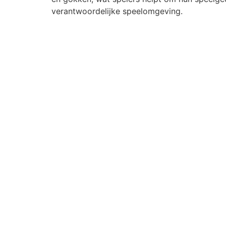
verantwoordelijke speelomgeving.