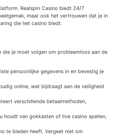
platform. Realspin Casino biedt 24/7
t speelgemak, maar ook het vertrouwen dat je in
aring die het casino biedt.
pen die je moet volgen om probleemloos aan de
iste persoonlijke gegevens in en bevestig je
voudig online, wat bijdraagt aan de veiligheid
pteert verschillende betaalmethoden,
nu houdt van gokkasten of live casino spellen,
no te bieden heeft. Vergeet niet om