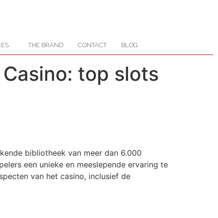
CES
THE BRAND
CONTACT
BLOG
Casino: top slots
kende bibliotheek van meer dan 6.000
spelers een unieke en meeslepende ervaring te
specten van het casino, inclusief de