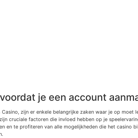
t voordat je een account aanm
Casino, zijn er enkele belangrijke zaken waar je op moet l
ijn cruciale factoren die invloed hebben op je speelervar
n en te profiteren van alle mogelijkheden die het casino bi
n.