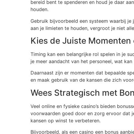
bereid bent te spenderen en houd je daar aan
houden.
Gebruik bijvoorbeeld een systeem waarbij je 
aan je limieten te houden, vergroot je niet al
Kies de Juiste Momenten 
Timing kan een belangrijke rol spelen in je s
je meer aandacht van het personeel, wat kan h
Daarnaast zijn er momenten dat bepaalde spe
en maak gebruik van de kansen die zich voord
Wees Strategisch met Bo
Veel online en fysieke casino’s bieden bonus
voorwaarden goed door en zorg ervoor dat je 
kansen op winst te verbeteren.
Bijvoorbeeld, als een casino een bonus aanbie