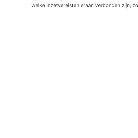
welke inzetvereisten eraan verbonden zijn, z