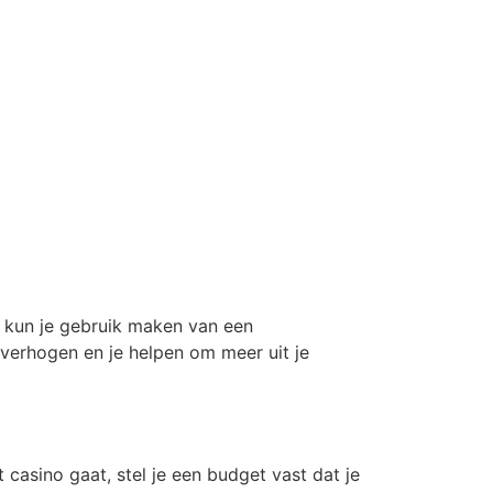
ck kun je gebruik maken van een
 verhogen en je helpen om meer uit je
 casino gaat, stel je een budget vast dat je