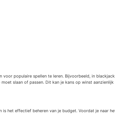
n voor populaire spellen te leren. Bijvoorbeeld, in blackja
moet slaan of passen. Dit kan je kans op winst aanzienlijk
is het effectief beheren van je budget. Voordat je naar het