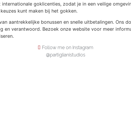
 internationale goklicenties, zodat je in een veilige omgev
 keuzes kunt maken bij het gokken.
van aantrekkelijke bonussen en snelle uitbetalingen. Ons d
veilig en verantwoord. Bezoek onze website voor meer inform
seren.
Follow me on Instagram
@partiglianistudios