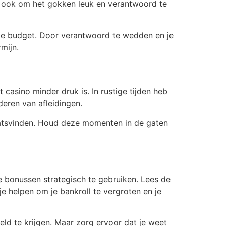
pt ook om het gokken leuk en verantwoord te
tale budget. Door verantwoord te wedden en je
mijn.
casino minder druk is. In rustige tijden heb
deren van afleidingen.
aatsvinden. Houd deze momenten in de gaten
e bonussen strategisch te gebruiken. Lees de
e helpen om je bankroll te vergroten en je
eld te krijgen. Maar zorg ervoor dat je weet