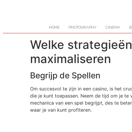
HOME
PHOTOGRAPHY
CINEMA
B
Welke strategieën
maximaliseren
Begrijp de Spellen
Om succesvol te zijn in een casino, is het cru
die je kunt toepassen. Neem de tijd om je te v
mechanica van een spel begrijpt, des te beter
waar je van kunt profiteren.