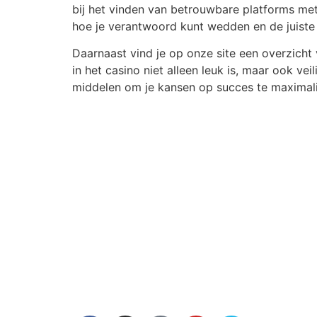
bij het vinden van betrouwbare platforms met
hoe je verantwoord kunt wedden en de juiste
Daarnaast vind je op onze site een overzicht 
in het casino niet alleen leuk is, maar ook 
middelen om je kansen op succes te maximali