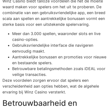
Winz Casino biedt talloze voordelen die het de moeite
waard maken voor spelers om het uit te proberen. De
combinatie van een gebruiksvriendelijke app, een breed
scala aan spellen en aantrekkelijke bonussen vormt een
sterke basis voor een uitstekende spelervaring.
Meer dan 3.000 spellen, waaronder slots en live
casino-opties.
Gebruiksvriendelijke interface die navigeren
eenvoudig maakt.
Aantrekkelijke bonussen en promoties voor nieuwe
en bestaande spelers.
Betrouwbare betalingsmethoden zoals iDEAL voor
veilige transacties.
Deze voordelen zorgen ervoor dat spelers een
verscheidenheid aan opties hebben, wat de algehele
ervaring bij Winz Casino versterkt.
Betrouwbaarheid en