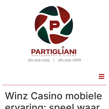
561-929-0525 | 561-929-0868
Winz Casino mobiele
ervaring: speel waar