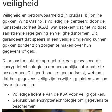
veiligheid
Veiligheid en betrouwbaarheid zijn cruciaal bij online
gokken. Winz Casino is volledig gelicentieerd door de
Kansspelautoriteit (KSA), wat betekent dat het voldoet
aan strenge regelgeving en veiligheidsnormen. Dit
garandeert dat spelers in een veilige omgeving kunnen
gokken zonder zich zorgen te maken over hun
gegevens of geld.
Daarnaast maakt de app gebruik van geavanceerde
encryptietechnologieën om persoonlijke informatie te
beschermen. Dit geeft spelers gemoedsrust, wetende
dat hun gegevens veilig zijn terwijl ze genieten van hun
favoriete spellen.
Volledige licentie van de KSA voor veilig gokken.
Gebruik van encryptietechnologie om gegevens te
beschermen.