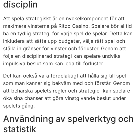
disciplin
Att spela strategiskt är en nyckelkomponent för att
maximera vinsterna på Ritzo Casino. Spelare bör alltid
ha en tydlig strategi för varje spel de spelar. Detta kan
inkludera att sätta upp budgetar, välja rätt spel och
ställa in gränser för vinster och förluster. Genom att
följa en disciplinerad strategi kan spelare undvika
impulsiva beslut som kan leda till förluster.
Det kan också vara fördelaktigt att hålla sig till spel
som man känner sig bekväm med och förstår. Genom
att behärska spelets regler och strategier kan spelare
öka sina chanser att göra vinstgivande beslut under
spelets gång.
Användning av spelverktyg och
statistik