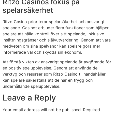
Ritzo Casinos fokus på
spelarsäkerhet
Ritzo Casino prioriterar spelarsäkerhet och ansvarigt
spelande. Casinot erbjuder flera funktioner som hjälper
spelare att hålla kontroll över sitt spelande, inklusive
insättningsgränser och självutvärdering. Genom att vara
medveten om sina spelvanor kan spelare göra mer
informerade val och skydda sin ekonomi.
Att förstå vikten av ansvarigt spelande är avgörande för
en positiv spelupplevelse. Genom att använda de
verktyg och resurser som Ritzo Casino tillhandahåller
kan spelare säkerställa att de har en trygg och
underhållande spelupplevelse.
Leave a Reply
Your email address will not be published.
Required