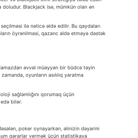
la doludur. Blackjack isə, mümkün olan ən
eçilməsi ilə nəticə əldə edilir. Bu qaydaları
ların öyrənilməsi, qazanc əldə etməyə dəstək
aşlamazdan əvvəl müəyyən bir büdcə təyin
 zamanda, oyunların asılılıq yaratma
xoloji sağlamlığını qorumaq üçün
edə bilər.
Məsələn, poker oynayarkən, əlinizin dəyərini
mum qərarlar vermək üçün statistikaya