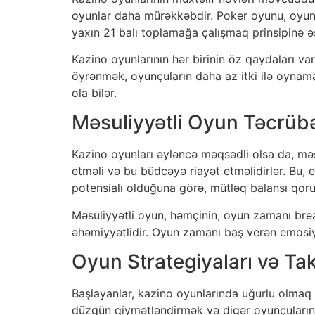
oyunlar daha mürəkkəbdir. Poker oyunu, oyunçu
yaxın 21 balı toplamağa çalışmaq prinsipinə əs
Kazino oyunlarının hər birinin öz qaydaları va
öyrənmək, oyunçuların daha az itki ilə oynam
ola bilər.
Məsuliyyətli Oyun Təcrüb
Kazino oyunları əyləncə məqsədli olsa da, mə
etməli və bu büdcəyə riayət etməlidirlər. Bu,
potensialı olduğuna görə, mütləq balansı qoru
Məsuliyyətli oyun, həmçinin, oyun zamanı bre
əhəmiyyətlidir. Oyun zamanı baş verən emosiy
Oyun Strategiyaları və Tak
Başlayanlar, kazino oyunlarında uğurlu olmaq ü
düzgün qiymətləndirmək və digər oyunçuların 