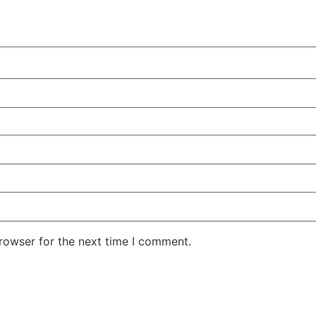
rowser for the next time I comment.