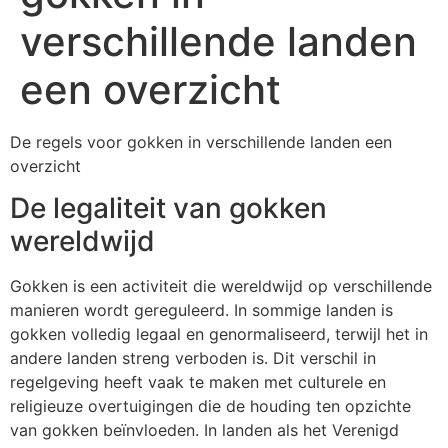
verschillende landen
een overzicht
De regels voor gokken in verschillende landen een
overzicht
De legaliteit van gokken
wereldwijd
Gokken is een activiteit die wereldwijd op verschillende
manieren wordt gereguleerd. In sommige landen is
gokken volledig legaal en genormaliseerd, terwijl het in
andere landen streng verboden is. Dit verschil in
regelgeving heeft vaak te maken met culturele en
religieuze overtuigingen die de houding ten opzichte
van gokken beïnvloeden. In landen als het Verenigd