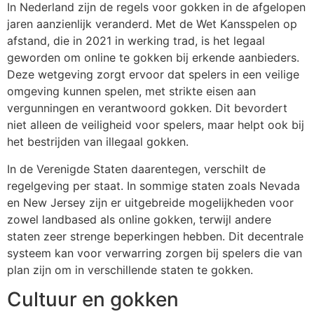
In Nederland zijn de regels voor gokken in de afgelopen
jaren aanzienlijk veranderd. Met de Wet Kansspelen op
afstand, die in 2021 in werking trad, is het legaal
geworden om online te gokken bij erkende aanbieders.
Deze wetgeving zorgt ervoor dat spelers in een veilige
omgeving kunnen spelen, met strikte eisen aan
vergunningen en verantwoord gokken. Dit bevordert
niet alleen de veiligheid voor spelers, maar helpt ook bij
het bestrijden van illegaal gokken.
In de Verenigde Staten daarentegen, verschilt de
regelgeving per staat. In sommige staten zoals Nevada
en New Jersey zijn er uitgebreide mogelijkheden voor
zowel landbased als online gokken, terwijl andere
staten zeer strenge beperkingen hebben. Dit decentrale
systeem kan voor verwarring zorgen bij spelers die van
plan zijn om in verschillende staten te gokken.
Cultuur en gokken