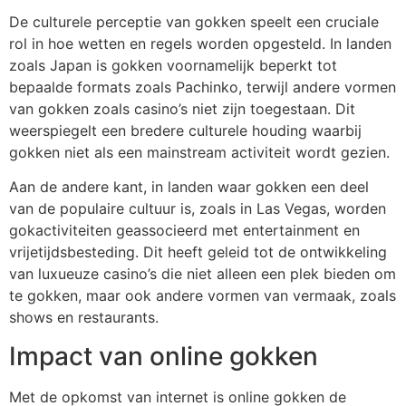
De culturele perceptie van gokken speelt een cruciale
rol in hoe wetten en regels worden opgesteld. In landen
zoals Japan is gokken voornamelijk beperkt tot
bepaalde formats zoals Pachinko, terwijl andere vormen
van gokken zoals casino’s niet zijn toegestaan. Dit
weerspiegelt een bredere culturele houding waarbij
gokken niet als een mainstream activiteit wordt gezien.
Aan de andere kant, in landen waar gokken een deel
van de populaire cultuur is, zoals in Las Vegas, worden
gokactiviteiten geassocieerd met entertainment en
vrijetijdsbesteding. Dit heeft geleid tot de ontwikkeling
van luxueuze casino’s die niet alleen een plek bieden om
te gokken, maar ook andere vormen van vermaak, zoals
shows en restaurants.
Impact van online gokken
Met de opkomst van internet is online gokken de