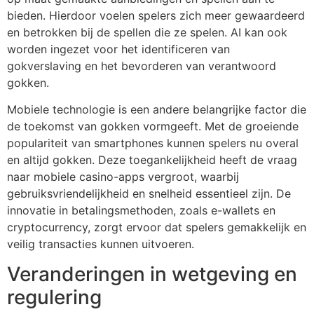
bieden. Hierdoor voelen spelers zich meer gewaardeerd
en betrokken bij de spellen die ze spelen. AI kan ook
worden ingezet voor het identificeren van
gokverslaving en het bevorderen van verantwoord
gokken.
Mobiele technologie is een andere belangrijke factor die
de toekomst van gokken vormgeeft. Met de groeiende
populariteit van smartphones kunnen spelers nu overal
en altijd gokken. Deze toegankelijkheid heeft de vraag
naar mobiele casino-apps vergroot, waarbij
gebruiksvriendelijkheid en snelheid essentieel zijn. De
innovatie in betalingsmethoden, zoals e-wallets en
cryptocurrency, zorgt ervoor dat spelers gemakkelijk en
veilig transacties kunnen uitvoeren.
Veranderingen in wetgeving en
regulering