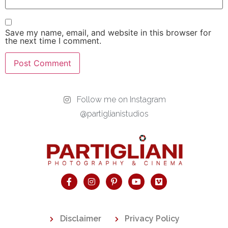
Save my name, email, and website in this browser for
the next time I comment.
Follow me on Instagram
@partiglianistudios
Disclaimer
Privacy Policy