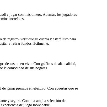
roll y jugar con más dinero. Además, los jugadores
emios increíbles.
e registro, verifique su cuenta y estará listo para
itar y retirar fondos fácilmente.
s de casino en vivo. Con gráficos de alta calidad,
sde la comodidad de sus hogares.
ad de ganar premios en efectivo. Con apuestas que se
nante y segura. Con una amplia selección de
 experiencia de juego inolvidable.