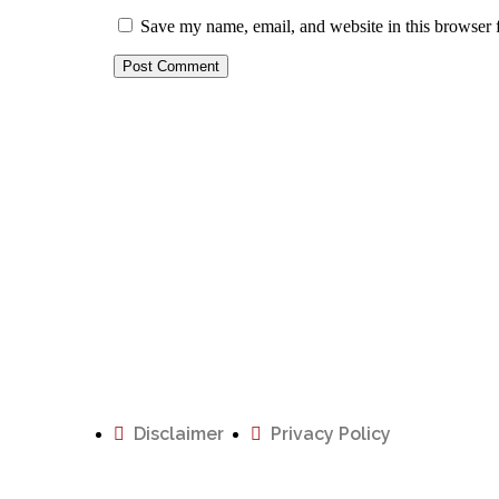
Save my name, email, and website in this browser 
Disclaimer
Privacy Policy