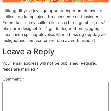
I tillegg tilbyr vi jevnlige oppdateringer om de nyeste
spillene og kampanjene fra anerkjente nettcasinoer.
Enten du er en ny spiller eller en erfaren gambler, er vår
plattform designet for å guide deg mot en trygg og
spennende spilleopplevelse. Bli med oss og oppdag alle
mulighetene som venter i verden av nettcasinoer!
Leave a Reply
Your email address will not be published.
Required
fields are marked
*
Comment
*