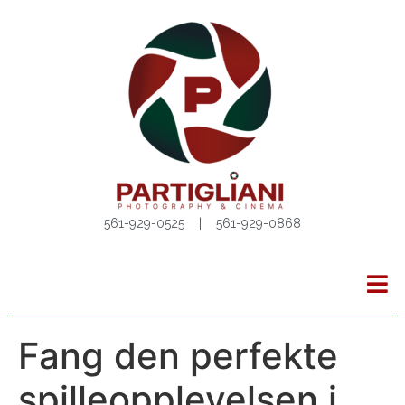
561-929-0525 | 561-929-0868
Fang den perfekte
spilleopplevelsen i