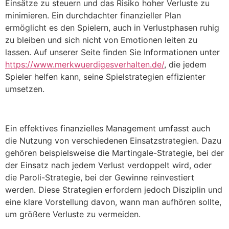
Einsätze zu steuern und das Risiko hoher Verluste zu
minimieren. Ein durchdachter finanzieller Plan
ermöglicht es den Spielern, auch in Verlustphasen ruhig
zu bleiben und sich nicht von Emotionen leiten zu
lassen. Auf unserer Seite finden Sie Informationen unter
https://www.merkwuerdigesverhalten.de/
, die jedem
Spieler helfen kann, seine Spielstrategien effizienter
umsetzen.
Ein effektives finanzielles Management umfasst auch
die Nutzung von verschiedenen Einsatzstrategien. Dazu
gehören beispielsweise die Martingale-Strategie, bei der
der Einsatz nach jedem Verlust verdoppelt wird, oder
die Paroli-Strategie, bei der Gewinne reinvestiert
werden. Diese Strategien erfordern jedoch Disziplin und
eine klare Vorstellung davon, wann man aufhören sollte,
um größere Verluste zu vermeiden.