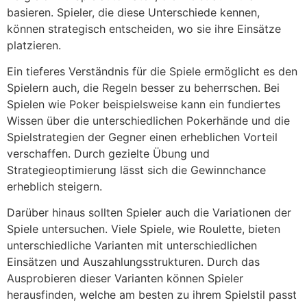
basieren. Spieler, die diese Unterschiede kennen,
können strategisch entscheiden, wo sie ihre Einsätze
platzieren.
Ein tieferes Verständnis für die Spiele ermöglicht es den
Spielern auch, die Regeln besser zu beherrschen. Bei
Spielen wie Poker beispielsweise kann ein fundiertes
Wissen über die unterschiedlichen Pokerhände und die
Spielstrategien der Gegner einen erheblichen Vorteil
verschaffen. Durch gezielte Übung und
Strategieoptimierung lässt sich die Gewinnchance
erheblich steigern.
Darüber hinaus sollten Spieler auch die Variationen der
Spiele untersuchen. Viele Spiele, wie Roulette, bieten
unterschiedliche Varianten mit unterschiedlichen
Einsätzen und Auszahlungsstrukturen. Durch das
Ausprobieren dieser Varianten können Spieler
herausfinden, welche am besten zu ihrem Spielstil passt