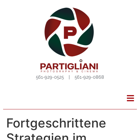
561-929-0525 | 561-929-0868
Fortgeschrittene
Strategien im