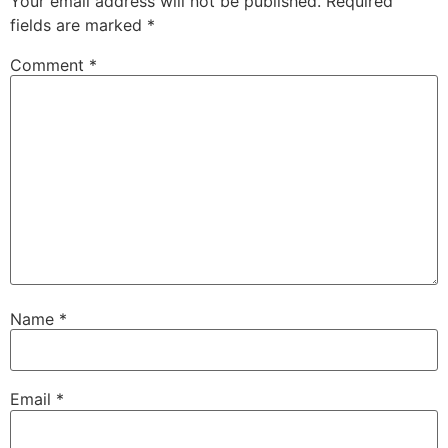
Your email address will not be published.
Required
fields are marked
*
Comment
*
Name
*
Email
*