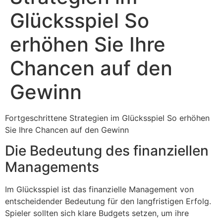
Glücksspiel So
erhöhen Sie Ihre
Chancen auf den
Gewinn
Fortgeschrittene Strategien im Glücksspiel So erhöhen
Sie Ihre Chancen auf den Gewinn
Die Bedeutung des finanziellen
Managements
Im Glücksspiel ist das finanzielle Management von
entscheidender Bedeutung für den langfristigen Erfolg.
Spieler sollten sich klare Budgets setzen, um ihre