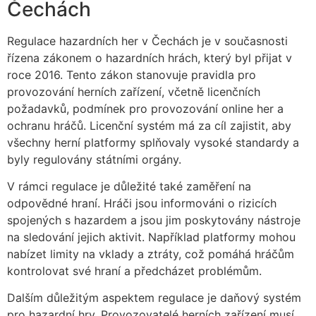
Čechách
Regulace hazardních her v Čechách je v současnosti
řízena zákonem o hazardních hrách, který byl přijat v
roce 2016. Tento zákon stanovuje pravidla pro
provozování herních zařízení, včetně licenčních
požadavků, podmínek pro provozování online her a
ochranu hráčů. Licenční systém má za cíl zajistit, aby
všechny herní platformy splňovaly vysoké standardy a
byly regulovány státními orgány.
V rámci regulace je důležité také zaměření na
odpovědné hraní. Hráči jsou informováni o rizicích
spojených s hazardem a jsou jim poskytovány nástroje
na sledování jejich aktivit. Například platformy mohou
nabízet limity na vklady a ztráty, což pomáhá hráčům
kontrolovat své hraní a předcházet problémům.
Dalším důležitým aspektem regulace je daňový systém
pro hazardní hry. Provozovatelé herních zařízení musí