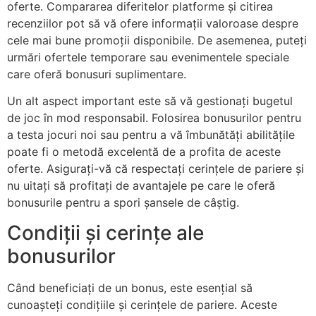
oferte. Compararea diferitelor platforme și citirea
recenziilor pot să vă ofere informații valoroase despre
cele mai bune promoții disponibile. De asemenea, puteți
urmări ofertele temporare sau evenimentele speciale
care oferă bonusuri suplimentare.
Un alt aspect important este să vă gestionați bugetul
de joc în mod responsabil. Folosirea bonusurilor pentru
a testa jocuri noi sau pentru a vă îmbunătăți abilitățile
poate fi o metodă excelentă de a profita de aceste
oferte. Asigurați-vă că respectați cerințele de pariere și
nu uitați să profitați de avantajele pe care le oferă
bonusurile pentru a spori șansele de câștig.
Condiții și cerințe ale
bonusurilor
Când beneficiați de un bonus, este esențial să
cunoașteți condițiile și cerințele de pariere. Aceste