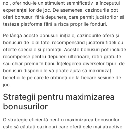
noi, oferindu-le un stimulent semnificativ la începutul
experienței lor de joc. De asemenea, cazinourile pot
oferi bonusuri fără depunere, care permit jucătorilor să
testeze platforma fără a risca propriile fonduri.
Pe lângă aceste bonusuri inițiale, cazinourile oferă și
bonusuri de loialitate, recompensând jucătorii fideli cu
oferte speciale și promoții. Aceste bonusuri pot include
recompense pentru depuneri ulterioare, rotiri gratuite
sau chiar premii în bani. Înțelegerea diverselor tipuri de
bonusuri disponibile vă poate ajuta să maximizați
beneficiile pe care le obțineți de la fiecare sesiune de
joc.
Strategii pentru maximizarea
bonusurilor
O strategie eficientă pentru maximizarea bonusurilor
este să căutați cazinouri care oferă cele mai atractive