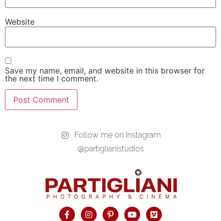
Website
Save my name, email, and website in this browser for
the next time I comment.
Follow me on Instagram
@partiglianistudios