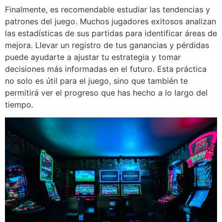
Finalmente, es recomendable estudiar las tendencias y
patrones del juego. Muchos jugadores exitosos analizan
las estadísticas de sus partidas para identificar áreas de
mejora. Llevar un registro de tus ganancias y pérdidas
puede ayudarte a ajustar tu estrategia y tomar
decisiones más informadas en el futuro. Esta práctica
no solo es útil para el juego, sino que también te
permitirá ver el progreso que has hecho a lo largo del
tiempo.