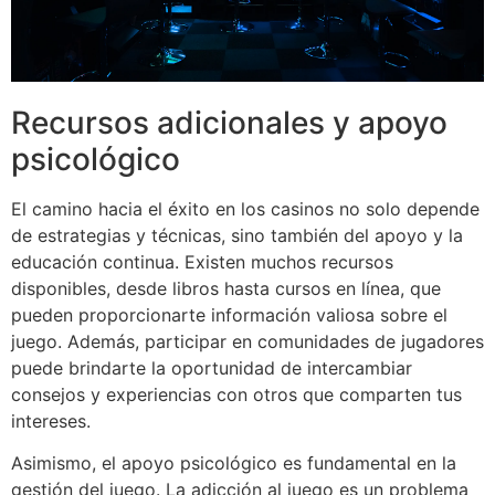
Recursos adicionales y apoyo
psicológico
El camino hacia el éxito en los casinos no solo depende
de estrategias y técnicas, sino también del apoyo y la
educación continua. Existen muchos recursos
disponibles, desde libros hasta cursos en línea, que
pueden proporcionarte información valiosa sobre el
juego. Además, participar en comunidades de jugadores
puede brindarte la oportunidad de intercambiar
consejos y experiencias con otros que comparten tus
intereses.
Asimismo, el apoyo psicológico es fundamental en la
gestión del juego. La adicción al juego es un problema