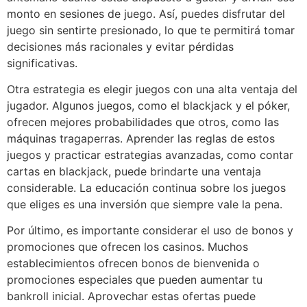
monto en sesiones de juego. Así, puedes disfrutar del
juego sin sentirte presionado, lo que te permitirá tomar
decisiones más racionales y evitar pérdidas
significativas.
Otra estrategia es elegir juegos con una alta ventaja del
jugador. Algunos juegos, como el blackjack y el póker,
ofrecen mejores probabilidades que otros, como las
máquinas tragaperras. Aprender las reglas de estos
juegos y practicar estrategias avanzadas, como contar
cartas en blackjack, puede brindarte una ventaja
considerable. La educación continua sobre los juegos
que eliges es una inversión que siempre vale la pena.
Por último, es importante considerar el uso de bonos y
promociones que ofrecen los casinos. Muchos
establecimientos ofrecen bonos de bienvenida o
promociones especiales que pueden aumentar tu
bankroll inicial. Aprovechar estas ofertas puede