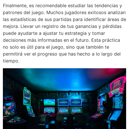
Finalmente, es recomendable estudiar las tendencias y
patrones del juego. Muchos jugadores exitosos analizan
las estadísticas de sus partidas para identificar áreas de
mejora. Llevar un registro de tus ganancias y pérdidas
puede ayudarte a ajustar tu estrategia y tomar
decisiones más informadas en el futuro. Esta práctica
no solo es útil para el juego, sino que también te
permitirá ver el progreso que has hecho a lo largo del
tiempo.