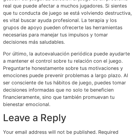
real que puede afectar a muchos jugadores. Si sientes
que tu conducta de juego se está volviendo destructiva,
es vital buscar ayuda profesional. La terapia y los
grupos de apoyo pueden ofrecerte las herramientas
necesarias para manejar tus impulsos y tomar
decisiones más saludables.
Por último, la autoevaluación periódica puede ayudarte
a mantener el control sobre tu relación con el juego.
Preguntarte honestamente sobre tus motivaciones y
emociones puede prevenir problemas a largo plazo. Al
ser consciente de tus hábitos de juego, puedes tomar
decisiones informadas que no solo te beneficien
financieramente, sino que también promuevan tu
bienestar emocional.
Leave a Reply
Your email address will not be published.
Required