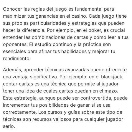
Conocer las reglas del juego es fundamental para
maximizar tus ganancias en el casino. Cada juego tiene
sus propias particularidades y estrategias que pueden
hacer la diferencia. Por ejemplo, en el póker, es crucial
entender las combinaciones de cartas y cómo leer a tus
oponentes. El estudio continuo y la práctica son
esenciales para afinar tus habilidades y mejorar tu
rendimiento.
Además, aprender técnicas avanzadas puede ofrecerte
una ventaja significativa. Por ejemplo, en el blackjack,
contar cartas es una técnica que permite al jugador
tener una idea de cuáles cartas quedan en el mazo.
Esta estrategia, aunque puede ser controvertida, puede
incrementar tus posibilidades de ganar si se usa
correctamente. Los cursos y guías sobre este tipo de
técnicas son recursos valiosos para cualquier jugador
serio.