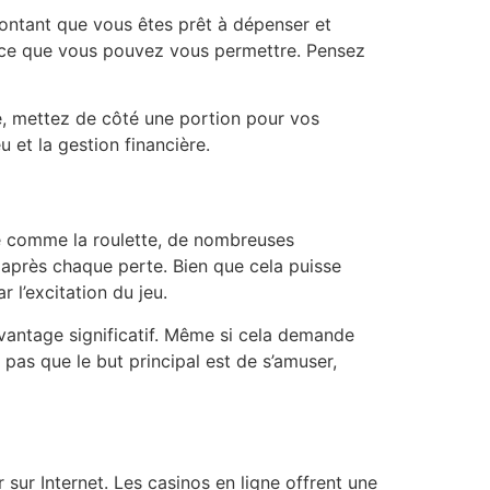
montant que vous êtes prêt à dépenser et
e ce que vous pouvez vous permettre. Pensez
e, mettez de côté une portion pour vos
u et la gestion financière.
le comme la roulette, de nombreuses
 après chaque perte. Bien que cela puisse
 l’excitation du jeu.
avantage significatif. Même si cela demande
 pas que le but principal est de s’amuser,
 sur Internet. Les casinos en ligne offrent une