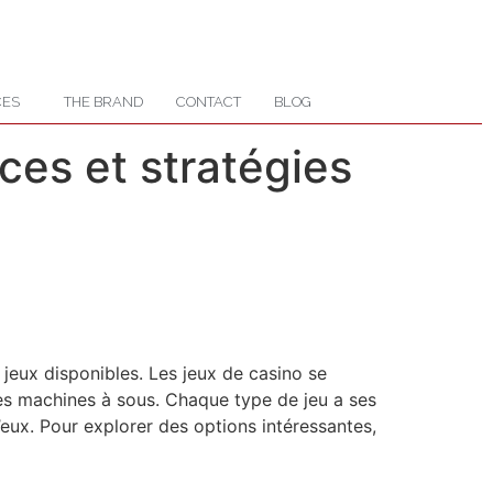
CES
THE BRAND
CONTACT
BLOG
ces et stratégies
e jeux disponibles. Les jeux de casino se
les machines à sous. Chaque type de jeu a ses
d’eux. Pour explorer des options intéressantes,