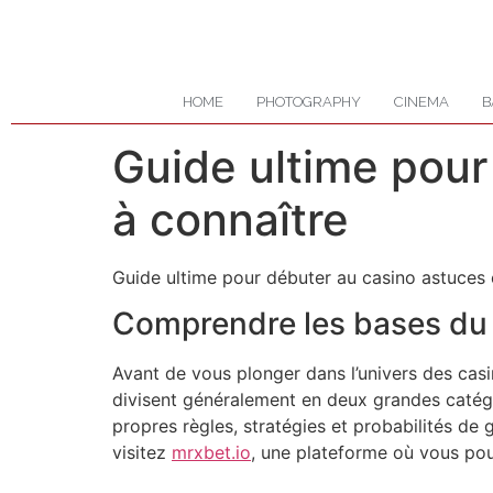
HOME
PHOTOGRAPHY
CINEMA
B
Guide ultime pour
à connaître
Guide ultime pour débuter au casino astuces e
Comprendre les bases du 
Avant de vous plonger dans l’univers des casin
divisent généralement en deux grandes catégor
propres règles, stratégies et probabilités de 
visitez
mrxbet.io
, une plateforme où vous pou