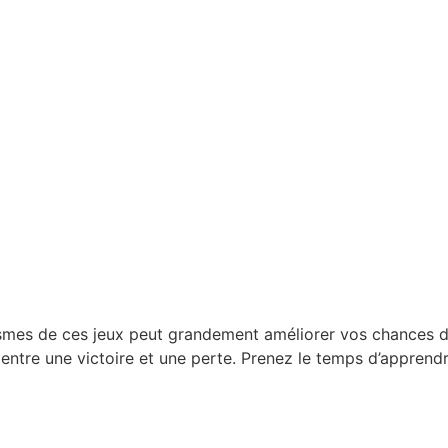
es de ces jeux peut grandement améliorer vos chances de
e entre une victoire et une perte. Prenez le temps d’apprendr