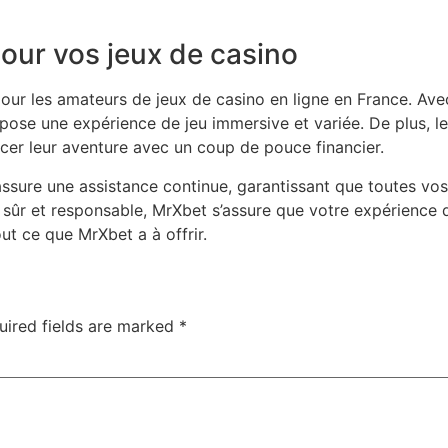
our vos jeux de casino
our les amateurs de jeux de casino en ligne en France. Av
opose une expérience de jeu immersive et variée. De plus, le
r leur aventure avec un coup de pouce financier.
 assure une assistance continue, garantissant que toutes vo
ûr et responsable, MrXbet s’assure que votre expérience de
out ce que MrXbet a à offrir.
uired fields are marked
*