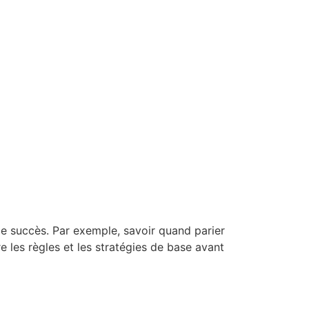
 succès. Par exemple, savoir quand parier
e les règles et les stratégies de base avant