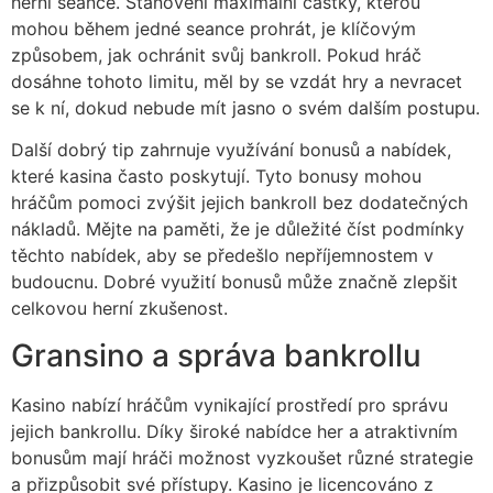
herní seance. Stanovení maximální částky, kterou
mohou během jedné seance prohrát, je klíčovým
způsobem, jak ochránit svůj bankroll. Pokud hráč
dosáhne tohoto limitu, měl by se vzdát hry a nevracet
se k ní, dokud nebude mít jasno o svém dalším postupu.
Další dobrý tip zahrnuje využívání bonusů a nabídek,
které kasina často poskytují. Tyto bonusy mohou
hráčům pomoci zvýšit jejich bankroll bez dodatečných
nákladů. Mějte na paměti, že je důležité číst podmínky
těchto nabídek, aby se předešlo nepříjemnostem v
budoucnu. Dobré využití bonusů může značně zlepšit
celkovou herní zkušenost.
Gransino a správa bankrollu
Kasino nabízí hráčům vynikající prostředí pro správu
jejich bankrollu. Díky široké nabídce her a atraktivním
bonusům mají hráči možnost vyzkoušet různé strategie
a přizpůsobit své přístupy. Kasino je licencováno z