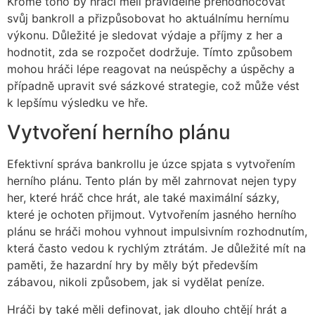
Kromě toho by hráči měli pravidelně přehodnocovat
svůj bankroll a přizpůsobovat ho aktuálnímu hernímu
výkonu. Důležité je sledovat výdaje a příjmy z her a
hodnotit, zda se rozpočet dodržuje. Tímto způsobem
mohou hráči lépe reagovat na neúspěchy a úspěchy a
případně upravit své sázkové strategie, což může vést
k lepšímu výsledku ve hře.
Vytvoření herního plánu
Efektivní správa bankrollu je úzce spjata s vytvořením
herního plánu. Tento plán by měl zahrnovat nejen typy
her, které hráč chce hrát, ale také maximální sázky,
které je ochoten přijmout. Vytvořením jasného herního
plánu se hráči mohou vyhnout impulsivním rozhodnutím,
která často vedou k rychlým ztrátám. Je důležité mít na
paměti, že hazardní hry by měly být především
zábavou, nikoli způsobem, jak si vydělat peníze.
Hráči by také měli definovat, jak dlouho chtějí hrát a