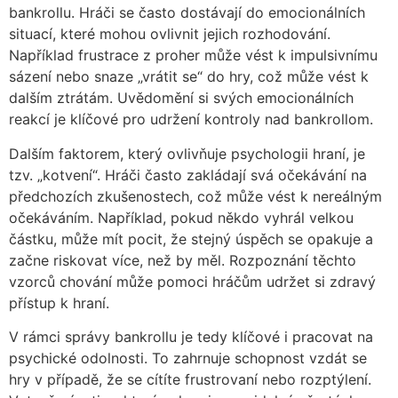
bankrollu. Hráči se často dostávají do emocionálních
situací, které mohou ovlivnit jejich rozhodování.
Například frustrace z proher může vést k impulsivnímu
sázení nebo snaze „vrátit se“ do hry, což může vést k
dalším ztrátám. Uvědomění si svých emocionálních
reakcí je klíčové pro udržení kontroly nad bankrollom.
Dalším faktorem, který ovlivňuje psychologii hraní, je
tzv. „kotvení“. Hráči často zakládají svá očekávání na
předchozích zkušenostech, což může vést k nereálným
očekáváním. Například, pokud někdo vyhrál velkou
částku, může mít pocit, že stejný úspěch se opakuje a
začne riskovat více, než by měl. Rozpoznání těchto
vzorců chování může pomoci hráčům udržet si zdravý
přístup k hraní.
V rámci správy bankrollu je tedy klíčové i pracovat na
psychické odolnosti. To zahrnuje schopnost vzdát se
hry v případě, že se cítíte frustrovaní nebo rozptýlení.