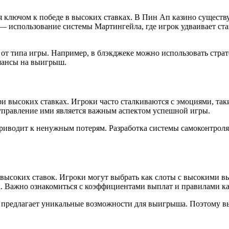
 ключом к победе в высоких ставках. В Пин Ап казино существу
 — использование системы Мартингейла, где игрок удваивает ст
от типа игры. Например, в блэкджеке можно использовать страт
шансы на выигрыш.
и высоких ставках. Игроки часто сталкиваются с эмоциями, таки
управление ими является важным аспектом успешной игры.
приводит к ненужным потерям. Разработка системы самоконтроля
ысоких ставок. Игроки могут выбрать как слоты с высокими вып
 Важно ознакомиться с коэффициентами выплат и правилами каж
х предлагает уникальные возможности для выигрыша. Поэтому в