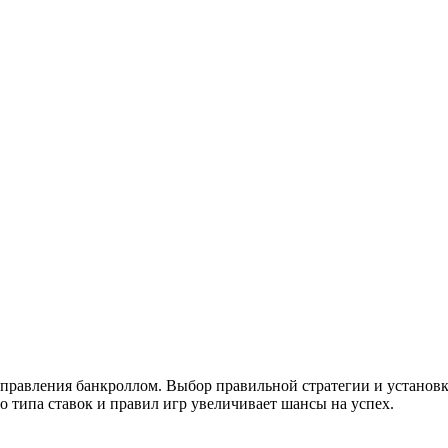
управления банкроллом. Выбор правильной стратегии и установк
типа ставок и правил игр увеличивает шансы на успех.