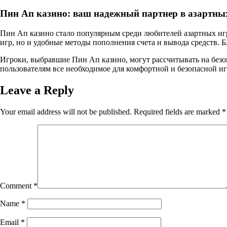
Пин Ап казино: ваш надежный партнер в азартны
Пин Ап казино стало популярным среди любителей азартных игр
игр, но и удобные методы пополнения счета и вывода средств.
Игроки, выбравшие Пин Ап казино, могут рассчитывать на безо
пользователям все необходимое для комфортной и безопасной иг
Leave a Reply
Your email address will not be published.
Required fields are marked
*
Comment
*
Name
*
Email
*