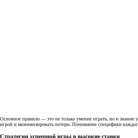
Основное правило — это не только умение играть, но и знание 
игрой и минимизировать потери. Понимание специфики каждого 
Стратегии успешной игры в высокие ставки