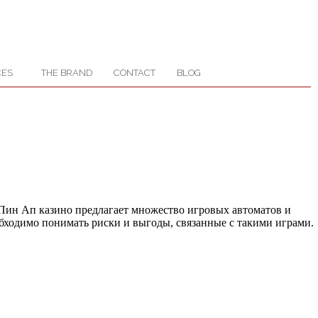
CES
THE BRAND
CONTACT
BLOG
 Пин Ап казино предлагает множество игровых автоматов и
обходимо понимать риски и выгоды, связанные с такими играми.