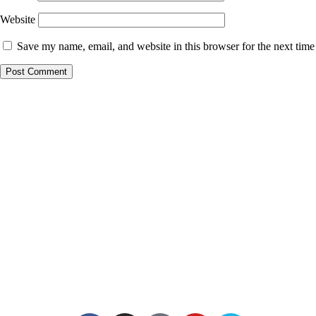
Website
Save my name, email, and website in this browser for the next tim