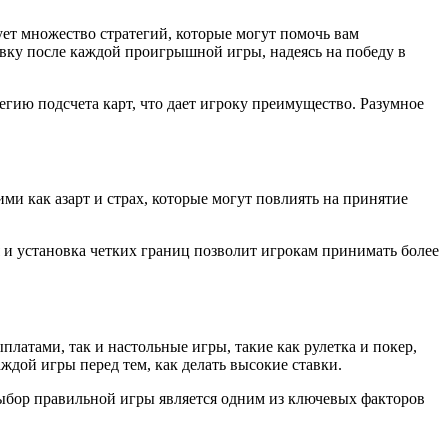
ет множество стратегий, которые могут помочь вам
авку после каждой проигрышной игры, надеясь на победу в
егию подсчета карт, что дает игроку преимущество. Разумное
ми как азарт и страх, которые могут повлиять на принятие
 и установка четких границ позволит игрокам принимать более
латами, так и настольные игры, такие как рулетка и покер,
дой игры перед тем, как делать высокие ставки.
ыбор правильной игры является одним из ключевых факторов