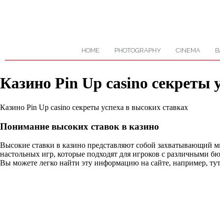
HOME
PHOTOGRAPHY
CINEMA
B
Казино Pin Up casino секреты 
Казино Pin Up casino секреты успеха в высоких ставках
Понимание высоких ставок в казино
Высокие ставки в казино представляют собой захватывающий мир
настольных игр, которые подходят для игроков с различными бю
Вы можете легко найти эту информацию на сайте, например, ту