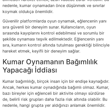
nedenle, kumar oynamadan önce düşünmek ve sınırlar
koymak oldukça önemlidir.
Güvenilir platformlarda oyun oynamak, eğlencenin yanı
sıra güvenli bir deneyim sunar. Kullanıcıların, oyun
sırasında kayıplarını kontrol edebilmesi ve sorumlu bir
şekilde oynaması teşvik edilmektedir. Eğlencenin yanı
sıra, kumarın kontrol altında tutulması gerektiği bilinciyle
hareket etmek, keyifli bir deneyim sağlar.
Kumar Oynamanın Bağımlılık
Yapacağı İddiası
Kumar bağımlılığı, birçok insan için bir endişe kaynağıdır.
Ancak, herkes kumar oynadığında bağımlı olmaz. Kumar,
bazı bireyler için eğlenceli bir aktivite olmayı sürdürse
de, belirli risk grupları daha fazla risk altında olabilir. Bu
nedenle, hangi grupta yer aldığınızı anlamak önemlidir.