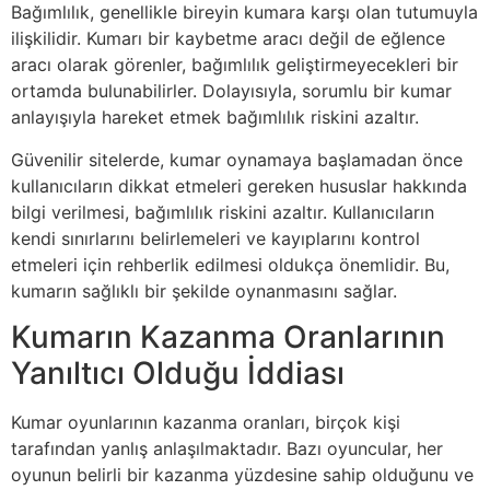
Bağımlılık, genellikle bireyin kumara karşı olan tutumuyla
ilişkilidir. Kumarı bir kaybetme aracı değil de eğlence
aracı olarak görenler, bağımlılık geliştirmeyecekleri bir
ortamda bulunabilirler. Dolayısıyla, sorumlu bir kumar
anlayışıyla hareket etmek bağımlılık riskini azaltır.
Güvenilir sitelerde, kumar oynamaya başlamadan önce
kullanıcıların dikkat etmeleri gereken hususlar hakkında
bilgi verilmesi, bağımlılık riskini azaltır. Kullanıcıların
kendi sınırlarını belirlemeleri ve kayıplarını kontrol
etmeleri için rehberlik edilmesi oldukça önemlidir. Bu,
kumarın sağlıklı bir şekilde oynanmasını sağlar.
Kumarın Kazanma Oranlarının
Yanıltıcı Olduğu İddiası
Kumar oyunlarının kazanma oranları, birçok kişi
tarafından yanlış anlaşılmaktadır. Bazı oyuncular, her
oyunun belirli bir kazanma yüzdesine sahip olduğunu ve