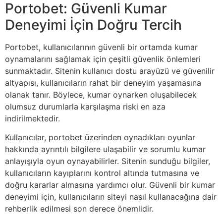
Portobet: Güvenli Kumar
Deneyimi İçin Doğru Tercih
Portobet, kullanıcılarının güvenli bir ortamda kumar
oynamalarını sağlamak için çeşitli güvenlik önlemleri
sunmaktadır. Sitenin kullanıcı dostu arayüzü ve güvenilir
altyapısı, kullanıcıların rahat bir deneyim yaşamasına
olanak tanır. Böylece, kumar oynarken oluşabilecek
olumsuz durumlarla karşılaşma riski en aza
indirilmektedir.
Kullanıcılar, portobet üzerinden oynadıkları oyunlar
hakkında ayrıntılı bilgilere ulaşabilir ve sorumlu kumar
anlayışıyla oyun oynayabilirler. Sitenin sunduğu bilgiler,
kullanıcıların kayıplarını kontrol altında tutmasına ve
doğru kararlar almasına yardımcı olur. Güvenli bir kumar
deneyimi için, kullanıcıların siteyi nasıl kullanacağına dair
rehberlik edilmesi son derece önemlidir.