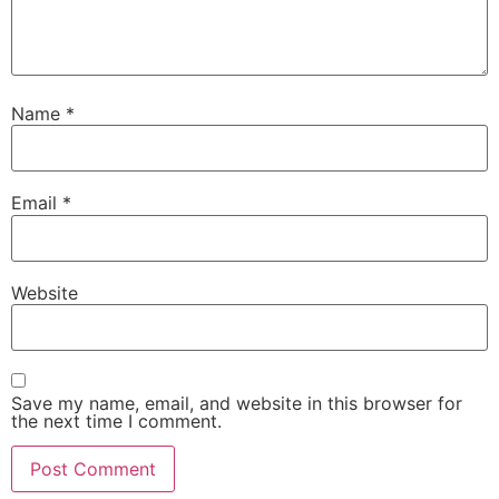
Name
*
Email
*
Website
Save my name, email, and website in this browser for
the next time I comment.