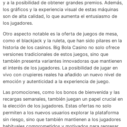
y a la posibilidad de obtener grandes premios. Además,
los gráficos y la experiencia visual de estas máquinas
son de alta calidad, lo que aumenta el entusiasmo de
los jugadores.
Otro aspecto notable es la oferta de juegos de mesa,
como el blackjack y la ruleta, que han sido pilares en la
historia de los casinos. Big Bola Casino no solo ofrece
versiones tradicionales de estos juegos, sino que
también presenta variantes innovadoras que mantienen
el interés de los jugadores. La posibilidad de jugar en
vivo con crupieres reales ha añadido un nuevo nivel de
emoción y autenticidad a la experiencia de juego.
Las promociones, como los bonos de bienvenida y las
recargas semanales, también juegan un papel crucial en
la elección de los jugadores. Estas ofertas no solo
permiten a los nuevos usuarios explorar la plataforma
sin riesgo, sino que también mantienen a los jugadores
habituales comprometidos y motivados para regresar.