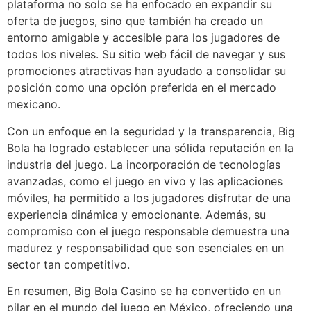
plataforma no solo se ha enfocado en expandir su
oferta de juegos, sino que también ha creado un
entorno amigable y accesible para los jugadores de
todos los niveles. Su sitio web fácil de navegar y sus
promociones atractivas han ayudado a consolidar su
posición como una opción preferida en el mercado
mexicano.
Con un enfoque en la seguridad y la transparencia, Big
Bola ha logrado establecer una sólida reputación en la
industria del juego. La incorporación de tecnologías
avanzadas, como el juego en vivo y las aplicaciones
móviles, ha permitido a los jugadores disfrutar de una
experiencia dinámica y emocionante. Además, su
compromiso con el juego responsable demuestra una
madurez y responsabilidad que son esenciales en un
sector tan competitivo.
En resumen, Big Bola Casino se ha convertido en un
pilar en el mundo del juego en México, ofreciendo una