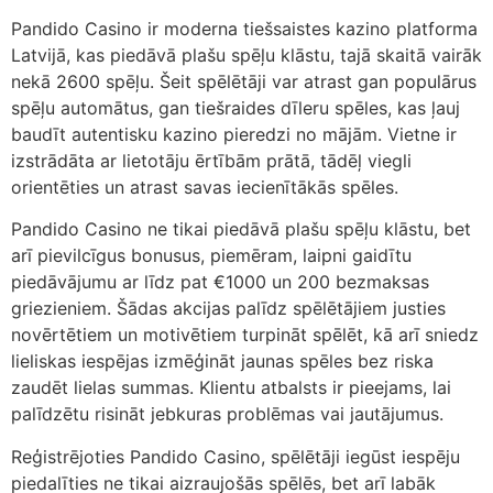
Pandido Casino ir moderna tiešsaistes kazino platforma
Latvijā, kas piedāvā plašu spēļu klāstu, tajā skaitā vairāk
nekā 2600 spēļu. Šeit spēlētāji var atrast gan populārus
spēļu automātus, gan tiešraides dīleru spēles, kas ļauj
baudīt autentisku kazino pieredzi no mājām. Vietne ir
izstrādāta ar lietotāju ērtībām prātā, tādēļ viegli
orientēties un atrast savas iecienītākās spēles.
Pandido Casino ne tikai piedāvā plašu spēļu klāstu, bet
arī pievilcīgus bonusus, piemēram, laipni gaidītu
piedāvājumu ar līdz pat €1000 un 200 bezmaksas
griezieniem. Šādas akcijas palīdz spēlētājiem justies
novērtētiem un motivētiem turpināt spēlēt, kā arī sniedz
lieliskas iespējas izmēģināt jaunas spēles bez riska
zaudēt lielas summas. Klientu atbalsts ir pieejams, lai
palīdzētu risināt jebkuras problēmas vai jautājumus.
Reģistrējoties Pandido Casino, spēlētāji iegūst iespēju
piedalīties ne tikai aizraujošās spēlēs, bet arī labāk