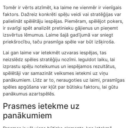
Tomēr ir vērts atzīmēt, ka laime ne vienmēr ir vienīgais
faktors. Dažreiz konkrēti spēļu veidi vai stratēģijas var
palielināt spēlētāju iespējas. Piemēram, spēlējot pokers,
ir svarīgi spēt analizēt pretinieku gājienus un pieņemt
izsvērtus lēmumus. Laime šajā gadījumā var sniegt
priekšrocību, taču prasmīga spēle var būt izšķiroša.
Lai gan laime var ietekmēt uzvaras iespējas, tas
neizslēdz spēles stratēģiju nozīmi. Ieguldot laiku, lai
izprastu spēļu noteikumus un iespējamos rezultātus,
spēlētāji var samazināt veiksmes ietekmi uz viņu
panākumiem. Līdz ar to, neraugoties uz laimi, prasmīgas
spēles apgūšana var kļūt par būtisku faktoru, lai gūtu
panākumus azartspēlēs.
Prasmes ietekme uz
panākumiem