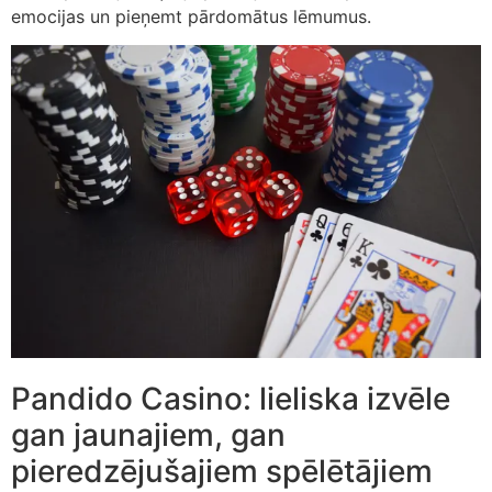
emocijas un pieņemt pārdomātus lēmumus.
Pandido Casino: lieliska izvēle
gan jaunajiem, gan
pieredzējušajiem spēlētājiem