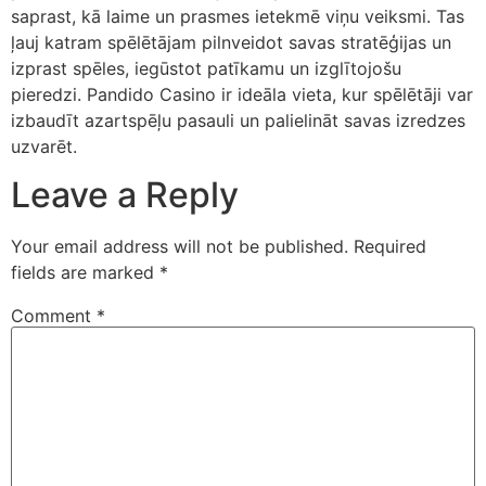
saprast, kā laime un prasmes ietekmē viņu veiksmi. Tas
ļauj katram spēlētājam pilnveidot savas stratēģijas un
izprast spēles, iegūstot patīkamu un izglītojošu
pieredzi. Pandido Casino ir ideāla vieta, kur spēlētāji var
izbaudīt azartspēļu pasauli un palielināt savas izredzes
uzvarēt.
Leave a Reply
Your email address will not be published.
Required
fields are marked
*
Comment
*