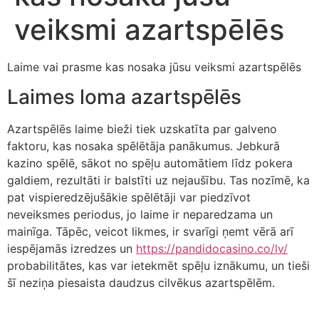
veiksmi azartspēlēs
Laime vai prasme kas nosaka jūsu veiksmi azartspēlēs
Laimes loma azartspēlēs
Azartspēlēs laime bieži tiek uzskatīta par galveno
faktoru, kas nosaka spēlētāja panākumus. Jebkurā
kazino spēlē, sākot no spēļu automātiem līdz pokera
galdiem, rezultāti ir balstīti uz nejaušību. Tas nozīmē, ka
pat vispieredzējušākie spēlētāji var piedzīvot
neveiksmes periodus, jo laime ir neparedzama un
mainīga. Tāpēc, veicot likmes, ir svarīgi ņemt vērā arī
iespējamās izredzes un
https://pandidocasino.co/lv/
probabilitātes, kas var ietekmēt spēļu iznākumu, un tieši
šī neziņa piesaista daudzus cilvēkus azartspēlēm.