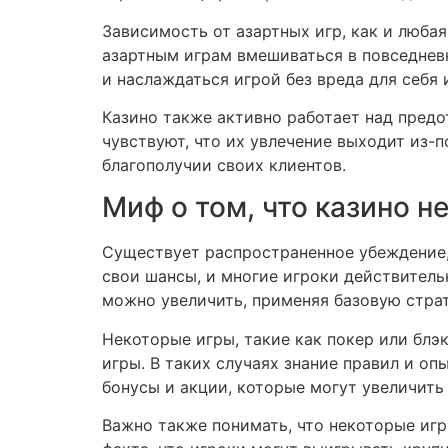
Зависимость от азартных игр, как и любая
азартным играм вмешиваться в повседнев
и наслаждаться игрой без вреда для себя
Казино также активно работает над пред
чувствуют, что их увлечение выходит из-
благополучии своих клиентов.
Миф о том, что казино 
Существует распространенное убеждение, 
свои шансы, и многие игроки действитель
можно увеличить, применяя базовую стра
Некоторые игры, такие как покер или блэк
игры. В таких случаях знание правил и о
бонусы и акции, которые могут увеличить
Важно также понимать, что некоторые игр