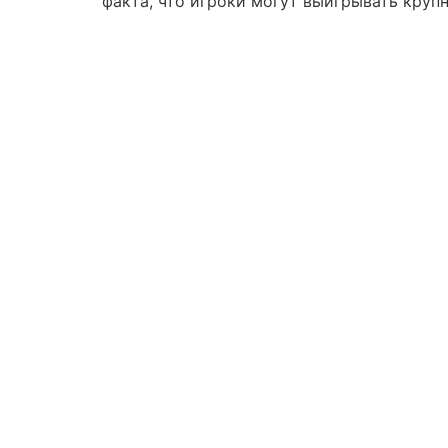
факта, что игроки могут выигрывать крупн