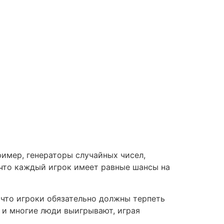
имер, генераторы случайных чисел,
 что каждый игрок имеет равные шансы на
, что игроки обязательно должны терпеть
, и многие люди выигрывают, играя