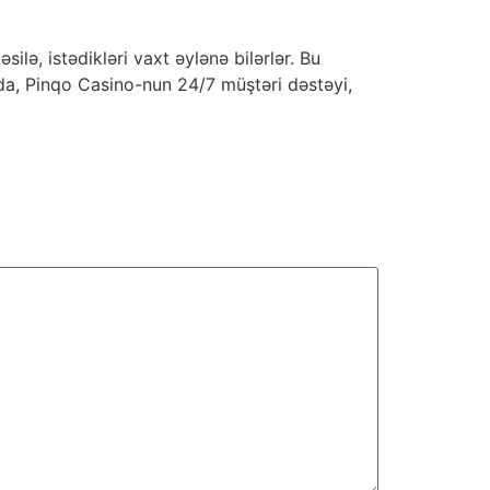
lə, istədikləri vaxt əylənə bilərlər. Bu
nda, Pinqo Casino-nun 24/7 müştəri dəstəyi,