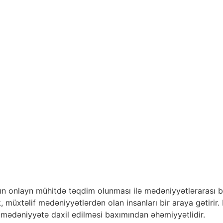
n onlayn mühitdə təqdim olunması ilə mədəniyyətlərarası bi
, müxtəlif mədəniyyətlərdən olan insanları bir araya gətirir.
 mədəniyyətə daxil edilməsi baxımından əhəmiyyətlidir.