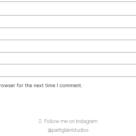
rowser for the next time I comment.
Follow me on Instagram
@partiglianistudios