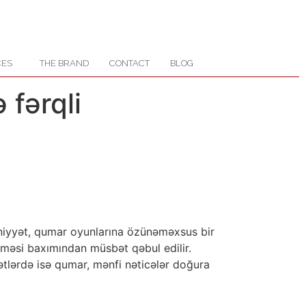
CES
THE BRAND
CONTACT
BLOG
 fərqli
dəniyyət, qumar oyunlarına özünəməxsus bir
lməsi baxımından müsbət qəbul edilir.
ətlərdə isə qumar, mənfi nəticələr doğura