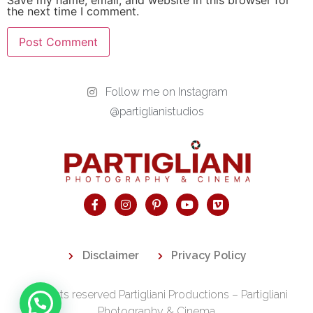
Save my name, email, and website in this browser for
the next time I comment.
Follow me on Instagram
@partiglianistudios
Disclaimer
Privacy Policy
All rights reserved Partigliani Productions – Partigliani
Photography & Cinema