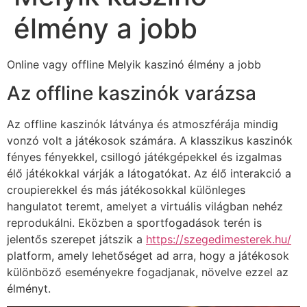
élmény a jobb
Online vagy offline Melyik kaszinó élmény a jobb
Az offline kaszinók varázsa
Az offline kaszinók látványa és atmoszférája mindig
vonzó volt a játékosok számára. A klasszikus kaszinók
fényes fényekkel, csillogó játékgépekkel és izgalmas
élő játékokkal várják a látogatókat. Az élő interakció a
croupierekkel és más játékosokkal különleges
hangulatot teremt, amelyet a virtuális világban nehéz
reprodukálni. Eközben a sportfogadások terén is
jelentős szerepet játszik a
https://szegedimesterek.hu/
platform, amely lehetőséget ad arra, hogy a játékosok
különböző eseményekre fogadjanak, növelve ezzel az
élményt.