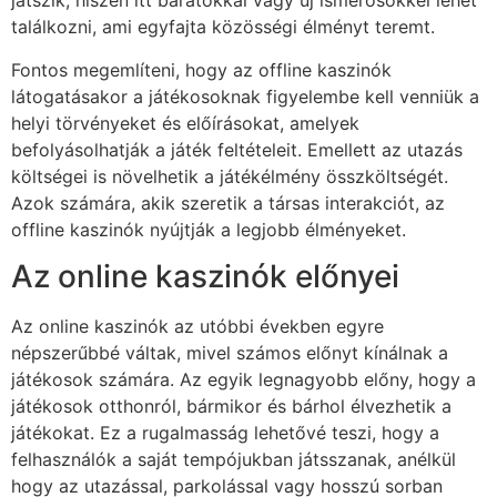
játszik, hiszen itt barátokkal vagy új ismerősökkel lehet
találkozni, ami egyfajta közösségi élményt teremt.
Fontos megemlíteni, hogy az offline kaszinók
látogatásakor a játékosoknak figyelembe kell venniük a
helyi törvényeket és előírásokat, amelyek
befolyásolhatják a játék feltételeit. Emellett az utazás
költségei is növelhetik a játékélmény összköltségét.
Azok számára, akik szeretik a társas interakciót, az
offline kaszinók nyújtják a legjobb élményeket.
Az online kaszinók előnyei
Az online kaszinók az utóbbi években egyre
népszerűbbé váltak, mivel számos előnyt kínálnak a
játékosok számára. Az egyik legnagyobb előny, hogy a
játékosok otthonról, bármikor és bárhol élvezhetik a
játékokat. Ez a rugalmasság lehetővé teszi, hogy a
felhasználók a saját tempójukban játsszanak, anélkül
hogy az utazással, parkolással vagy hosszú sorban