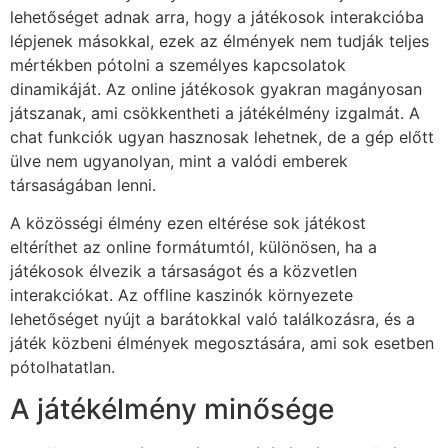
lehetőséget adnak arra, hogy a játékosok interakcióba
lépjenek másokkal, ezek az élmények nem tudják teljes
mértékben pótolni a személyes kapcsolatok
dinamikáját. Az online játékosok gyakran magányosan
játszanak, ami csökkentheti a játékélmény izgalmát. A
chat funkciók ugyan hasznosak lehetnek, de a gép előtt
ülve nem ugyanolyan, mint a valódi emberek
társaságában lenni.
A közösségi élmény ezen eltérése sok játékost
eltéríthet az online formátumtól, különösen, ha a
játékosok élvezik a társaságot és a közvetlen
interakciókat. Az offline kaszinók környezete
lehetőséget nyújt a barátokkal való találkozásra, és a
játék közbeni élmények megosztására, ami sok esetben
pótolhatatlan.
A játékélmény minősége