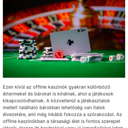
Ezen kívül az offline kaszinók gyakran különböző
éttermeket és bárokat is kínálnak, ahol a játékosok
kikapcsolódhatnak. A közvetlenül a játékasztalok
mellett található bárokban lehetőség van italok
élvezetére, ami még inkább fokozza a szórakozást. Az
offline kaszinókban a társasági élet is fontos szerepet