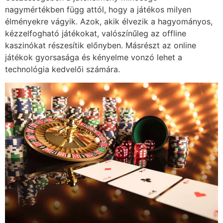
nagymértékben függ attól, hogy a játékos milyen
élményekre vágyik. Azok, akik élvezik a hagyományos,
kézzelfogható játékokat, valószínűleg az offline
kaszinókat részesítik előnyben. Másrészt az online
játékok gyorsasága és kényelme vonzó lehet a
technológia kedvelői számára.