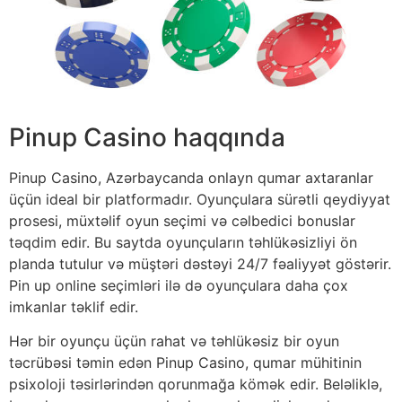
Pinup Casino haqqında
Pinup Casino, Azərbaycanda onlayn qumar axtaranlar
üçün ideal bir platformadır. Oyunçulara sürətli qeydiyyat
prosesi, müxtəlif oyun seçimi və cəlbedici bonuslar
təqdim edir. Bu saytda oyunçuların təhlükəsizliyi ön
planda tutulur və müştəri dəstəyi 24/7 fəaliyyət göstərir.
Pin up online seçimləri ilə də oyunçulara daha çox
imkanlar təklif edir.
Hər bir oyunçu üçün rahat və təhlükəsiz bir oyun
təcrübəsi təmin edən Pinup Casino, qumar mühitinin
psixoloji təsirlərindən qorunmağa kömək edir. Beləliklə,