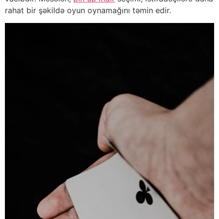
rahat bir şəkildə oyun oynamağını təmin edir.