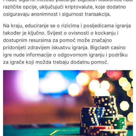
različite opcije, uključujući kriptovalute, koje dodatno
osiguravaju anonimnost i sigurnost transakcija.
Na kraju, educiranje se o rizicima i posljedicama igranja
također je ključno. Svijest o ovisnosti o kockanju i
dostupnim resursima za pomoć može značajno
pridonijeti zdravijem iskustvu igranja. Bigclash casino
igre nude informacije o odgovornom igranju i podršku
za igrače koji možda trebaju dodatnu pomoć.