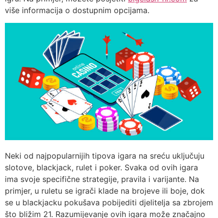
više informacija o dostupnim opcijama.
Neki od najpopularnijih tipova igara na sreću uključuju
slotove, blackjack, rulet i poker. Svaka od ovih igara
ima svoje specifične strategije, pravila i varijante. Na
primjer, u ruletu se igrači klade na brojeve ili boje, dok
se u blackjacku pokušava pobijediti djelitelja sa zbrojem
što bližim 21. Razumijevanje ovih igara može značajno