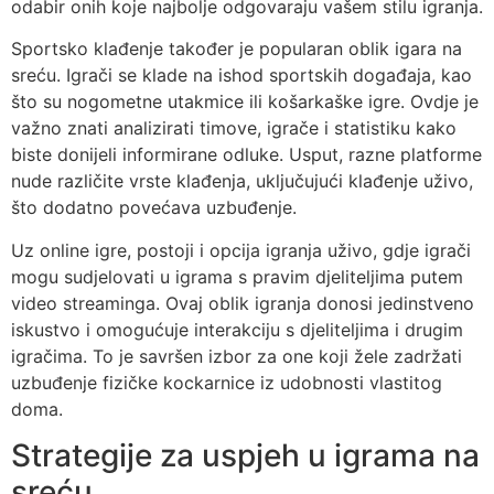
odabir onih koje najbolje odgovaraju vašem stilu igranja.
Sportsko klađenje također je popularan oblik igara na
sreću. Igrači se klade na ishod sportskih događaja, kao
što su nogometne utakmice ili košarkaške igre. Ovdje je
važno znati analizirati timove, igrače i statistiku kako
biste donijeli informirane odluke. Usput, razne platforme
nude različite vrste klađenja, uključujući klađenje uživo,
što dodatno povećava uzbuđenje.
Uz online igre, postoji i opcija igranja uživo, gdje igrači
mogu sudjelovati u igrama s pravim djeliteljima putem
video streaminga. Ovaj oblik igranja donosi jedinstveno
iskustvo i omogućuje interakciju s djeliteljima i drugim
igračima. To je savršen izbor za one koji žele zadržati
uzbuđenje fizičke kockarnice iz udobnosti vlastitog
doma.
Strategije za uspjeh u igrama na
sreću