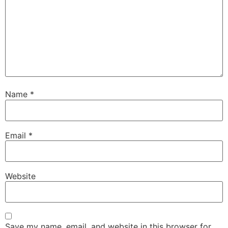
Name
*
Email
*
Website
Save my name, email, and website in this browser for