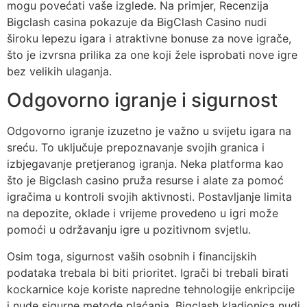
mogu povećati vaše izglede. Na primjer, Recenzija
Bigclash casina pokazuje da BigClash Casino nudi
široku lepezu igara i atraktivne bonuse za nove igrače,
što je izvrsna prilika za one koji žele isprobati nove igre
bez velikih ulaganja.
Odgovorno igranje i sigurnost
Odgovorno igranje izuzetno je važno u svijetu igara na
sreću. To uključuje prepoznavanje svojih granica i
izbjegavanje pretjeranog igranja. Neka platforma kao
što je Bigclash casino pruža resurse i alate za pomoć
igračima u kontroli svojih aktivnosti. Postavljanje limita
na depozite, oklade i vrijeme provedeno u igri može
pomoći u održavanju igre u pozitivnom svjetlu.
Osim toga, sigurnost vaših osobnih i financijskih
podataka trebala bi biti prioritet. Igrači bi trebali birati
kockarnice koje koriste napredne tehnologije enkripcije
i nude sigurne metode plaćanja. Bigclash kladionica nudi