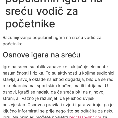
sreću vodič za
početnike
Razumijevanje popularnih igara na sreću vodič za
početnike
Osnove igara na sreću
Igre na sreću su oblik zabave koji uključuje elemente
nasumičnosti i rizika. To su aktivnosti u kojima sudionici
stavljaju svoje oklade na ishod događaja, bilo da se radi
o kockarnicama, sportskim klađenjima ili lutrijama. U
osnovi, igrači se nadaju da će sreća biti na njihovoj
strani, ali važno je razumjeti da je ishod uvijek
neizvjestan. Osnovna pravila i uvjeti igara variraju, pa je
ključno informirati se prije nego što se odlučite za neku
igru. Na primjer, možete posjetiti
bigclash-hr.com
za