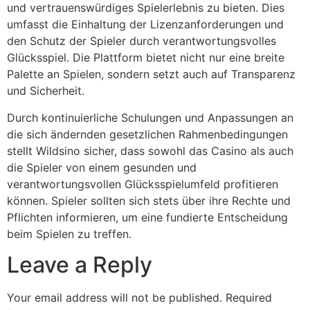
und vertrauenswürdiges Spielerlebnis zu bieten. Dies
umfasst die Einhaltung der Lizenzanforderungen und
den Schutz der Spieler durch verantwortungsvolles
Glücksspiel. Die Plattform bietet nicht nur eine breite
Palette an Spielen, sondern setzt auch auf Transparenz
und Sicherheit.
Durch kontinuierliche Schulungen und Anpassungen an
die sich ändernden gesetzlichen Rahmenbedingungen
stellt Wildsino sicher, dass sowohl das Casino als auch
die Spieler von einem gesunden und
verantwortungsvollen Glücksspielumfeld profitieren
können. Spieler sollten sich stets über ihre Rechte und
Pflichten informieren, um eine fundierte Entscheidung
beim Spielen zu treffen.
Leave a Reply
Your email address will not be published.
Required