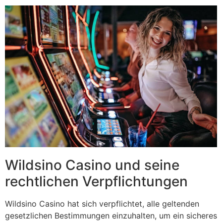
Wildsino Casino und seine
rechtlichen Verpflichtungen
Wildsino Casino hat sich verpflichtet, alle geltenden
gesetzlichen Bestimmungen einzuhalten, um ein sicheres