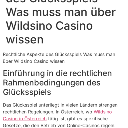
Was muss man über
Wildsino Casino
wissen
Rechtliche Aspekte des Glücksspiels Was muss man
über Wildsino Casino wissen
Einführung in die rechtlichen
Rahmenbedingungen des
Glücksspiels
Das Glücksspiel unterliegt in vielen Ländern strengen
rechtlichen Regelungen. In Österreich, wo
Wildsino
Casino in Österreich
tätig ist, gibt es spezifische
Gesetze, die den Betrieb von Online-Casinos regeln.