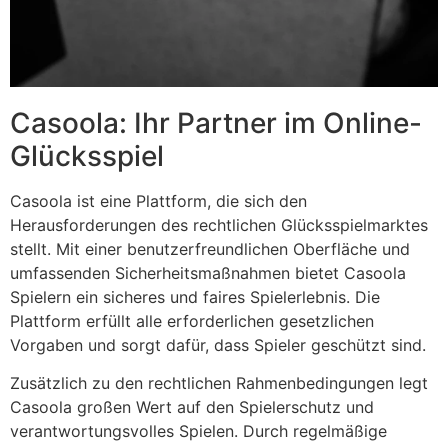
Casoola: Ihr Partner im Online-
Glücksspiel
Casoola ist eine Plattform, die sich den
Herausforderungen des rechtlichen Glücksspielmarktes
stellt. Mit einer benutzerfreundlichen Oberfläche und
umfassenden Sicherheitsmaßnahmen bietet Casoola
Spielern ein sicheres und faires Spielerlebnis. Die
Plattform erfüllt alle erforderlichen gesetzlichen
Vorgaben und sorgt dafür, dass Spieler geschützt sind.
Zusätzlich zu den rechtlichen Rahmenbedingungen legt
Casoola großen Wert auf den Spielerschutz und
verantwortungsvolles Spielen. Durch regelmäßige