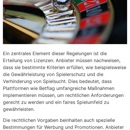
Ein zentrales Element dieser Regelungen ist die
Erteilung von Lizenzen. Anbieter müssen nachweisen,
dass sie bestimmte Kriterien erfüllen, wie beispielsweise
die Gewährleistung von Spielerschutz und die
Verhinderung von Spielsucht. Dies bedeutet, dass
Plattformen wie Betflag umfangreiche Maßnahmen
implementieren müssen, um rechtlichen Anforderungen
gerecht zu werden und ein faires Spielumfeld zu
gewährleisten.
Die rechtlichen Vorgaben beinhalten auch spezielle
Bestimmungen für Werbung und Promotionen. Anbieter