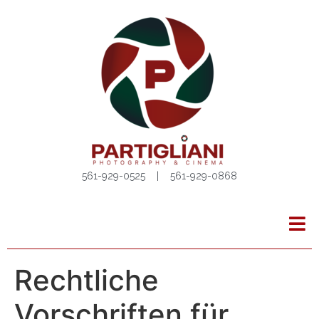
561-929-0525 | 561-929-0868
Rechtliche
Vorschriften für