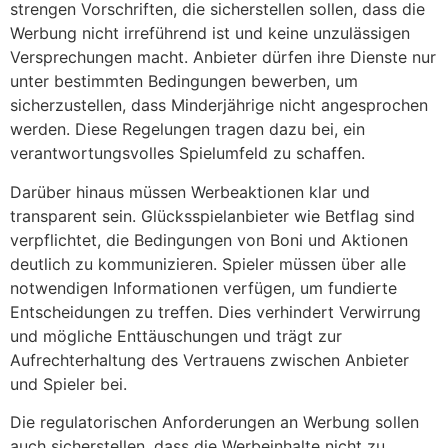
strengen Vorschriften, die sicherstellen sollen, dass die
Werbung nicht irreführend ist und keine unzulässigen
Versprechungen macht. Anbieter dürfen ihre Dienste nur
unter bestimmten Bedingungen bewerben, um
sicherzustellen, dass Minderjährige nicht angesprochen
werden. Diese Regelungen tragen dazu bei, ein
verantwortungsvolles Spielumfeld zu schaffen.
Darüber hinaus müssen Werbeaktionen klar und
transparent sein. Glücksspielanbieter wie Betflag sind
verpflichtet, die Bedingungen von Boni und Aktionen
deutlich zu kommunizieren. Spieler müssen über alle
notwendigen Informationen verfügen, um fundierte
Entscheidungen zu treffen. Dies verhindert Verwirrung
und mögliche Enttäuschungen und trägt zur
Aufrechterhaltung des Vertrauens zwischen Anbieter
und Spieler bei.
Die regulatorischen Anforderungen an Werbung sollen
auch sicherstellen, dass die Werbeinhalte nicht zu