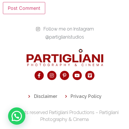
Follow me on Instagram
@partiglianistudios
Disclaimer
Privacy Policy
All rights reserved Partigliani Productions – Partigliani
Photography & Cinema