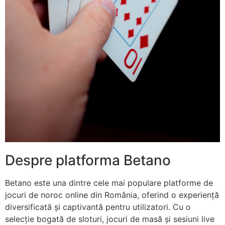
Despre platforma Betano
Betano este una dintre cele mai populare platforme de
jocuri de noroc online din România, oferind o experiență
diversificată și captivantă pentru utilizatori. Cu o
selecție bogată de sloturi, jocuri de masă și sesiuni live