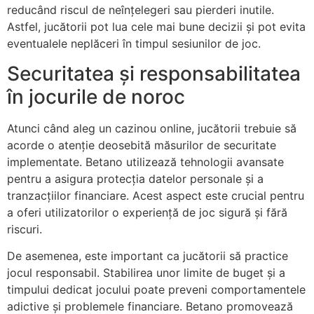
reducând riscul de neînțelegeri sau pierderi inutile.
Astfel, jucătorii pot lua cele mai bune decizii și pot evita
eventualele neplăceri în timpul sesiunilor de joc.
Securitatea și responsabilitatea
în jocurile de noroc
Atunci când aleg un cazinou online, jucătorii trebuie să
acorde o atenție deosebită măsurilor de securitate
implementate. Betano utilizează tehnologii avansate
pentru a asigura protecția datelor personale și a
tranzacțiilor financiare. Acest aspect este crucial pentru
a oferi utilizatorilor o experiență de joc sigură și fără
riscuri.
De asemenea, este important ca jucătorii să practice
jocul responsabil. Stabilirea unor limite de buget și a
timpului dedicat jocului poate preveni comportamentele
adictive și problemele financiare. Betano promovează