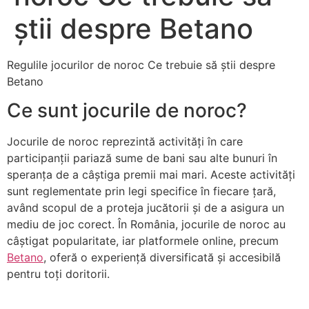
știi despre Betano
Regulile jocurilor de noroc Ce trebuie să știi despre
Betano
Ce sunt jocurile de noroc?
Jocurile de noroc reprezintă activități în care
participanții pariază sume de bani sau alte bunuri în
speranța de a câștiga premii mai mari. Aceste activități
sunt reglementate prin legi specifice în fiecare țară,
având scopul de a proteja jucătorii și de a asigura un
mediu de joc corect. În România, jocurile de noroc au
câștigat popularitate, iar platformele online, precum
Betano
, oferă o experiență diversificată și accesibilă
pentru toți doritorii.